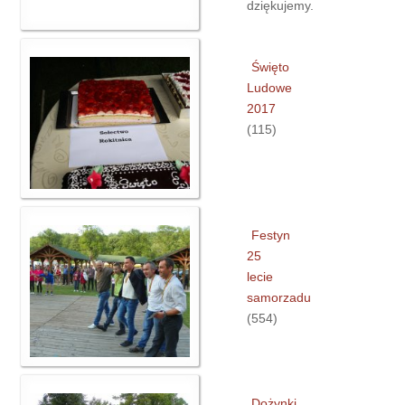
dziękujemy.
Święto
Ludowe
2017
(115)
Festyn
25
lecie
samorzadu
(554)
Dożynki