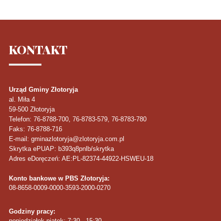
KONTAKT
Urząd Gminy Złotoryja
al. Miła 4
59-500
Złotoryja
Telefon
: 76-8788-700, 76-8783-579, 76-8783-780
Faks
: 76-8788-716
E-mail: gminazlotoryja@zlotoryja.com.pl
Skrytka ePUAP: b393q8pnlb/skrytka
Adres eDoręczeń: AE:PL-82374-44922-HSWEU-18
Konto bankowe w PBS Złotoryja:
08-8658-0009-0000-3593-2000-0270
Godziny pracy:
poniedziałek-piątek: 7:30 - 15:30