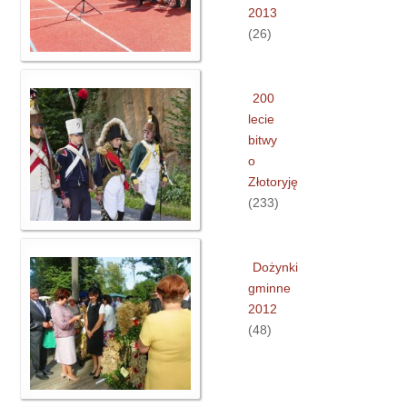
2013
(26)
200
lecie
bitwy
o
Złotoryję
(233)
Dożynki
gminne
2012
(48)