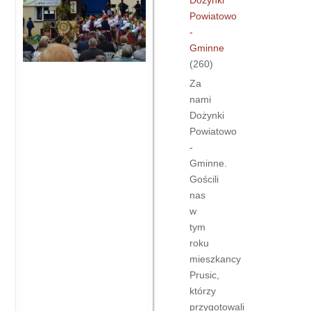
Dożynki
Powiatowo
-
Gminne
(260)
Za
nami
Dożynki
Powiatowo
-
Gminne.
Gościli
nas
w
tym
roku
mieszkancy
Prusic,
którzy
przygotowali