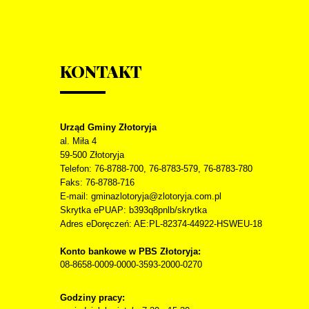
KONTAKT
Urząd Gminy Złotoryja
al. Miła 4
59-500
Złotoryja
Telefon
: 76-8788-700, 76-8783-579, 76-8783-780
Faks
: 76-8788-716
E-mail: gminazlotoryja@zlotoryja.com.pl
Skrytka ePUAP: b393q8pnlb/skrytka
Adres eDoręczeń: AE:PL-82374-44922-HSWEU-18
Konto bankowe w PBS Złotoryja:
08-8658-0009-0000-3593-2000-0270
Godziny pracy: