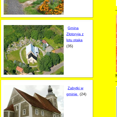
Gmina
Złotoryja z
lotu ptaka
(35)
Zabytki w
gminie
(24)