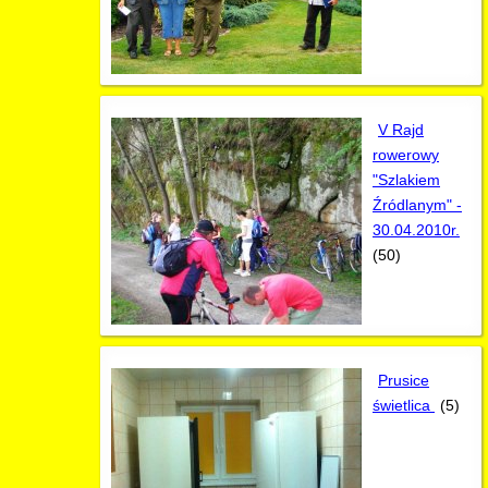
V Rajd
rowerowy
"Szlakiem
Źródlanym" -
30.04.2010r.
(50)
Prusice
świetlica
(5)