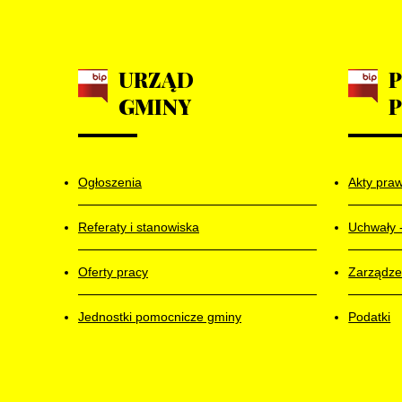
URZĄD
GMINY
Ogłoszenia
Akty pra
Referaty i stanowiska
Uchwały 
Oferty pracy
Zarządze
Jednostki pomocnicze gminy
Podatki