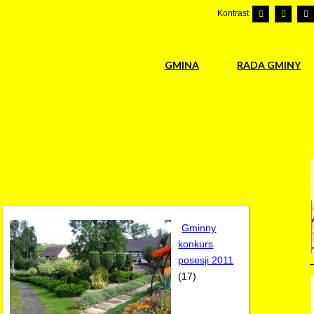
Kontrast
GMINA
RADA GMINY
Gminny
konkurs
posesji 2011
(17)