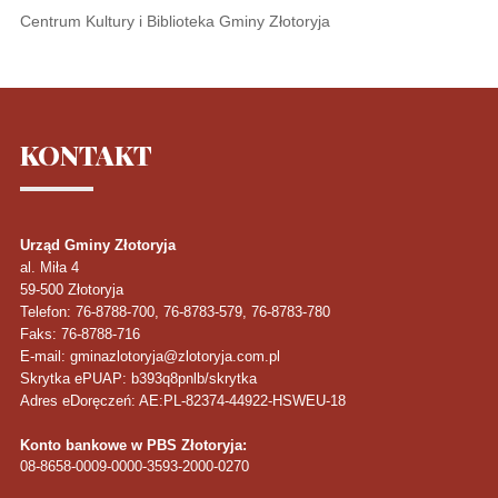
Centrum Kultury i Biblioteka Gminy Złotoryja
KONTAKT
Urząd Gminy Złotoryja
al. Miła 4
59-500
Złotoryja
Telefon
: 76-8788-700, 76-8783-579, 76-8783-780
Faks
: 76-8788-716
E-mail: gminazlotoryja@zlotoryja.com.pl
Skrytka ePUAP: b393q8pnlb/skrytka
Adres eDoręczeń: AE:PL-82374-44922-HSWEU-18
Konto bankowe w PBS Złotoryja:
08-8658-0009-0000-3593-2000-0270