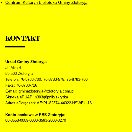
Centrum Kultury i Biblioteka Gminy Złotoryja
KONTAKT
Urząd Gminy Złotoryja
al. Miła 4
59-500
Złotoryja
Telefon
: 76-8788-700, 76-8783-579, 76-8783-780
Faks
: 76-8788-716
E-mail: gminazlotoryja@zlotoryja.com.pl
Skrytka ePUAP: b393q8pnlb/skrytka
Adres eDoręczeń: AE:PL-82374-44922-HSWEU-18
Konto bankowe w PBS Złotoryja:
08-8658-0009-0000-3593-2000-0270