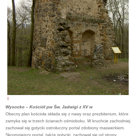
Wysocko – Kościół pw Św. Jadwigi z XV w
Obecny plan kościoła składa się z nawy oraz prezbiterium, które
zamyka się w trzech ścianach ośmioboku. W kruchcie zachodniej
zachował się gotycki ostrołuczny portal zdobiony maswerkiem.
Skromniejszy portal, także gotycki, zachował się od strony