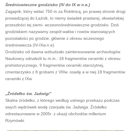
Średniowieczne grodzisko
(IV do IX w n.e.)
Zagajnik, który widać 750 m za Rokitnicą, po prawej stronie drogi
prowadzącej do Łaźnik, to niemy świadek prastarej, słowiańskiej
przeszłości tej ziemi- wczesnośredniowieczne grodzisko. Dziś
grodziskiem nazywamy zespół wałów i rowów stanowiących
pozostałości po grodzie, głównie z okresu wczesnego
średniowiecza (IV-IXw.n.e).
Grodzisko od dawna wzbudzało zainteresowanie archeologów.
Naukowcy odnaleźli tu m.in.: 18 fragmentów ceramiki z okresu
prehistorycznego, 9 fragmentów ceramiki starożytnej,
cmentarzysko z 8 grobami z VIIIw. osadę a w niej 18 fragmentów
ceramiki z IXw.
„Źródełko św. Jadwigi”
Skalne źródełko, z którego według ustnego przekazu podczas
swych wędrówek wodę czerpała św. Jadwiga. Źródełko
odrestaurowane w 2005r. z okazji obchodów millenium
Rzymówki.