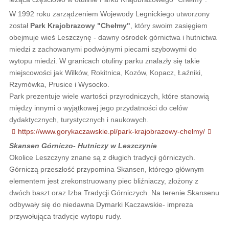
W 1992 roku zarządzeniem Wojewody Legnickiego utworzony
został
Park Krajobrazowy "Chełmy"
, który swoim zasięgiem
obejmuje wieś Leszczynę - dawny ośrodek górnictwa i hutnictwa
miedzi z zachowanymi podwójnymi piecami szybowymi do
wytopu miedzi. W granicach otuliny parku znalazły się takie
miejscowości jak Wilków, Rokitnica, Kozów, Kopacz, Łaźniki,
Rzymówka, Prusice i Wysocko.
Park prezentuje wiele wartości przyrodniczych, które stanowią
między innymi o wyjątkowej jego przydatności do celów
dydaktycznych, turystycznych i naukowych.
https://www.gorykaczawskie.pl/park-krajobrazowy-chelmy/
Skansen Górniczo- Hutniczy w Leszczynie
Okolice Leszczyny znane są z długich tradycji górniczych.
Górniczą przeszłość przypomina Skansen, którego głównym
elementem jest zrekonstruowany piec bliźniaczy, złożony z
dwóch baszt oraz Izba Tradycji Górniczych. Na terenie Skansenu
odbywały się do niedawna Dymarki Kaczawskie- impreza
przywołująca tradycje wytopu rudy.