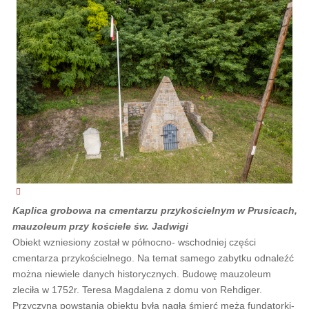
Kaplica grobowa na cmentarzu przykościelnym w Prusicach,
mauzoleum przy kościele św. Jadwigi
Obiekt wzniesiony został w północno- wschodniej części
cmentarza przykościelnego. Na temat samego zabytku odnaleźć
można niewiele danych historycznych. Budowę mauzoleum
zleciła w 1752r. Teresa Magdalena z domu von Rehdiger.
Przyczyną powstania obiektu była nagła śmierć męża fundatorki-