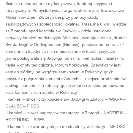
Ścieżka o charakterze dydaktycznym, kontemplacyjnym i
turystycznym. Pomysłodawcą i organizatorem jest Towarzystwo
Miłośników Ziemi Złotoryjskiej przy pomocy władz
samorządowych i społeczności lokalnej. Trasa ma 6 km i wiedzie
ze Złotoryi - spod kościoła św. Jadwigi – gdzie ustawiono
pierwszy kamień medytacyjny. W sumie, wzorując się na „drodze
Św. Jadwigi” w Oerlinghausen (Niemcy), postawiono na trasie 7
kamieni, na każdym z nich umieszczono w trzech językach,
jakimi posługiwała się Jadwiga: polskim, niemieckim i łacińskim,
hasła – cnoty teologiczne, którym hołdowała. Specyficzny jest
kamień siódmy, na wzgórzu zamkowym w Rokitnicy, gdyż
powstał z połączenia kamieni z Andechs – miejsca urodzenia św.
Jadwigi, kamieni z Trzebnicy, gdzie zmarła i została pochowana
oraz kamieni z ruin zamku w Rokitnicy.
I kamień – skwer przy kościele św. Jadwigi w Złotoryi – WIARA –
GLAUBE – FIDES
II kamień – skwer naprzeciw cmentarza w Złotoryi – NADZIEJA –
HOFFNUNG – SPES
III kamień – skwer przy alejce do strzelnicy w Złotoryi – MIŁOŚĆ