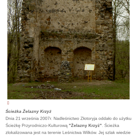
Ścieżka Żelazny Krzyż
Dnia 21 września 2007r. Nadleśnictwo Złotoryja oddało do użytku
Ścieżkę Przyrodniczo-Kulturową
"Żelazny Krzyż"
. Ścieżka
zlokalizowana jest na terenie Leśnictwa Wilków. Jej szlak wiedzie