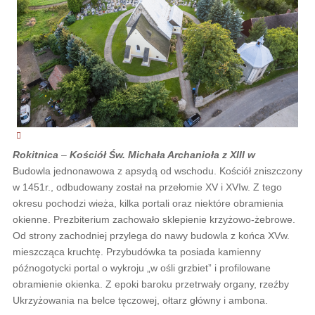
Rokitnica
–
Kościół Św. Michała Archanioła z XIII w
Budowla jednonawowa z apsydą od wschodu. Kościół zniszczony
w 1451r., odbudowany został na przełomie XV i XVIw. Z tego
okresu pochodzi wieża, kilka portali oraz niektóre obramienia
okienne. Prezbiterium zachowało sklepienie krzyżowo-żebrowe.
Od strony zachodniej przylega do nawy budowla z końca XVw.
mieszcząca kruchtę. Przybudówka ta posiada kamienny
późnogotycki portal o wykroju „w ośli grzbiet” i profilowane
obramienie okienka. Z epoki baroku przetrwały organy, rzeźby
Ukrzyżowania na belce tęczowej, ołtarz główny i ambona.