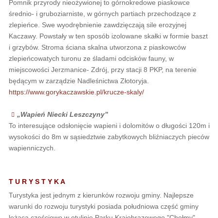
Pomnik przyrody nieożywionej to górnokredowe piaskowce
średnio- i gruboziarniste, w górnych partiach przechodzące z
zlepieńce. Swe wyodrębnienie zawdzięczają sile erozyjnej
Kaczawy. Powstały w ten sposób izolowane skałki w formie baszt
i grzybów. Stroma ściana skalna utworzona z piaskowców
zlepieńcowatych turonu ze śladami odcisków fauny, w
miejscowości Jerzmanice- Zdrój, przy stacji 8 PKP, na terenie
będącym w zarządzie Nadleśnictwa Złotoryja.
https://www.gorykaczawskie.pl/krucze-skaly/
„Wapień Niecki Leszczyny”
To interesujące odsłonięcie wapieni i dolomitów o długości 120m i
wysokości do 8m w sąsiedztwie zabytkowych bliźniaczych pieców
wapienniczych.
T U R Y S T Y K A
Turystyka jest jednym z kierunków rozwoju gminy. Najlepsze
warunki do rozwoju turystyki posiada południowa część gminy
leżąca częściowo w otulinie Parku Krajobrazowego "Chełmy".