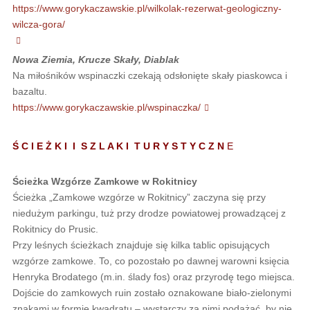
https://www.gorykaczawskie.pl/wilkolak-rezerwat-geologiczny-
wilcza-gora/
Nowa Ziemia, Krucze Skały, Diablak
Na miłośników wspinaczki czekają odsłonięte skały piaskowca i
bazaltu.
https://www.gorykaczawskie.pl/wspinaczka/
Ś C I E Ż K I I S Z L A K I T U R Y S T Y C Z N
E
Ścieżka Wzgórze Zamkowe w Rokitnicy
Ścieżka „Zamkowe wzgórze w Rokitnicy” zaczyna się przy
niedużym parkingu, tuż przy drodze powiatowej prowadzącej z
Rokitnicy do Prusic.
Przy leśnych ścieżkach znajduje się kilka tablic opisujących
wzgórze zamkowe. To, co pozostało po dawnej warowni księcia
Henryka Brodatego (m.in. ślady fos) oraz przyrodę tego miejsca.
Dojście do zamkowych ruin zostało oznakowane biało-zielonymi
znakami w formie kwadratu – wystarczy za nimi podążać, by nie