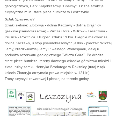
geologicznych, Park Krajobrazowy "Chełmy". Liczne atrakcje
turystyczne m.in. stare piece hutnicze w Leszczynie.
Szlak Spacerowy
(znaki zielone) Złotoryja - dolina Kaczawy - dolina Drążnicy
(jaskinie pseudokrasowe) - Wilcza Góra - Wilków - Leszczyna -
Prusice - Rokitnica. Długość szlaku 19 km. Biegnie malowniczą
doliną Kaczawy, u stóp pseudokrasowych jaskiń - pieczar: Wilczej
Jamy, Niedźwiedziej Jamy i Skalnego Wodospadu, dalej u
podnóża rezerwatu geologicznego "Wilcza Góra". Po drodze
stare piece hutnicze, tereny dawnego ośrodka górnictwa miedzi i
złota, ruiny zamku Henryka Brodatego w Rokitnicy (tutaj z rąk
księcia Złotoryja otrzymała prawa miejskie w 1211r.).
Trasy turystyki rowerowej i pieszej na terenie gminy.