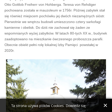
Otto Gottlob Freiherr von Hohberga. Teresa von Rehdiger
pochowana została w mauzoleum w 1756r. Później zabytek stał
się również miejscem pochówku jej dwóch niezamężnych sióstr.
Pierwotnie we wnętrzu budowli umieszczono cztery sarkofagi
kamienne i obelisk. Do dziś nie zachował się żaden ze
wspomnianych wyżej zabytków. W latach 80-tych XX w., budynek
zaadoptowano na mieszkanie ówczesnego proboszcza parafii.
Obecnie obiekt pełni rolę lokalnej Izby Pamięci powstałej w
2020r.
Ta strona używa plików Cookies. Dowiedz się