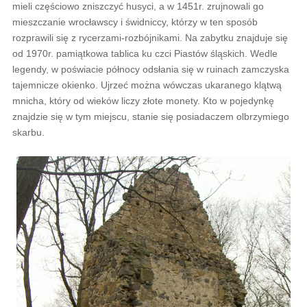
mieli częściowo zniszczyć husyci, a w 1451r. zrujnowali go
mieszczanie wrocławscy i świdniccy, którzy w ten sposób
rozprawili się z rycerzami-rozbójnikami. Na zabytku znajduje się
od 1970r. pamiątkowa tablica ku czci Piastów śląskich. Wedle
legendy, w poświacie północy odsłania się w ruinach zamczyska
tajemnicze okienko. Ujrzeć można wówczas ukaranego klątwą
mnicha, który od wieków liczy złote monety. Kto w pojedynkę
znajdzie się w tym miejscu, stanie się posiadaczem olbrzymiego
skarbu.