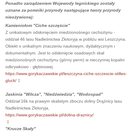
Ponadto zarządzeniem Wojewody legnickiego zostały
uznane za pomniki przyrody następujące twory przyrody
nieożywionej:
Kamieniołom "Ciche szczęście"
Z unikatowym odsłonięciem miedzionośnego cechsztynu -
oddział 46 lasu Nadleśnictwa Złotoryja w pobliżu wsi Leszczyna.
Obiekt o unikalnym znaczeniu naukowym, dydaktycznym i
dokumentalnym. Jest to odsłonięcie osadowych skał
miedzionośnych cechsztynu (górny perm) w nieczynnej kopalni
odkrywkowo - głębinowej.
https://www.gorykaczawskie.pl/leszczyna-ciche-szczescie-stilles-
gluck/
Jaskinia "Wilcza", "Niedźwiedzia", "Wodospad"
Oddział 16k na prawym skalistym zboczu doliny Drążnicy lasu
Nadleśnictwa Złotoryja,
https://www.gorykaczawskie.pl/dolina-draznicy/
"Krucze Skały"