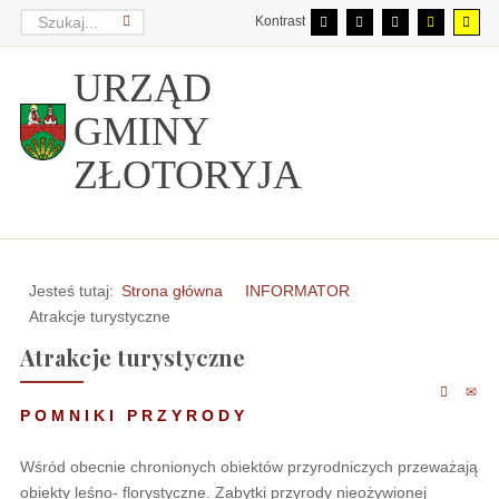
Kontrast
URZĄD
GMINY
ZŁOTORYJA
Jesteś tutaj:
Strona główna
INFORMATOR
Atrakcje turystyczne
Atrakcje turystyczne
P O M N I K I P R Z Y R O D Y
Wśród obecnie chronionych obiektów przyrodniczych przeważają
obiekty leśno- florystyczne. Zabytki przyrody nieożywionej