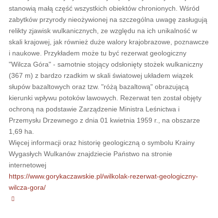
stanowią małą część wszystkich obiektów chronionych. Wśród
zabytków przyrody nieożywionej na szczególna uwagę zasługują
relikty zjawisk wulkanicznych, ze względu na ich unikalność w
skali krajowej, jak również duże walory krajobrazowe, poznawcze
i naukowe. Przykładem może tu być rezerwat geologiczny
"Wilcza Góra" - samotnie stojący odsłonięty stożek wulkaniczny
(367 m) z bardzo rzadkim w skali światowej układem wiązek
słupów bazaltowych oraz tzw. "różą bazaltową" obrazującą
kierunki wpływu potoków lawowych. Rezerwat ten został objęty
ochroną na podstawie Zarządzenie Ministra Leśnictwa i
Przemysłu Drzewnego z dnia 01 kwietnia 1959 r., na obszarze
1,69 ha.
Więcej informacji oraz historię geologiczną o symbolu Krainy
Wygasłych Wulkanów znajdziecie Państwo na stronie
internetowej
https://www.gorykaczawskie.pl/wilkolak-rezerwat-geologiczny-
wilcza-gora/