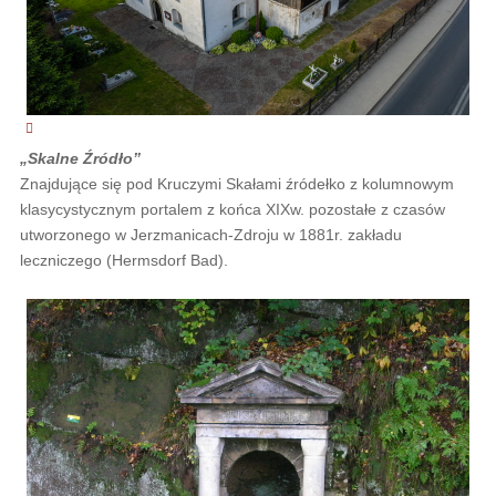
„Skalne Źródło”
Znajdujące się pod Kruczymi Skałami źródełko z kolumnowym
klasycystycznym portalem z końca XIXw. pozostałe z czasów
utworzonego w Jerzmanicach-Zdroju w 1881r. zakładu
leczniczego (Hermsdorf Bad).