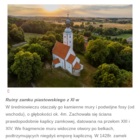
Ruiny zamku piastowskiego z XI w
W średniowieczu otaczały go kamienne mury i podwójne fosy (od
wschodu), o głębokości ok. 4m. Zachowała się ściana
prawdopodobnie kaplicy zamkowej, datowana na przełom XIII i
XIV. We fragmencie muru widoczne otwory po belkach,
podtrzymujących niegdyś emporę kapliczną. W 1428r. zamek