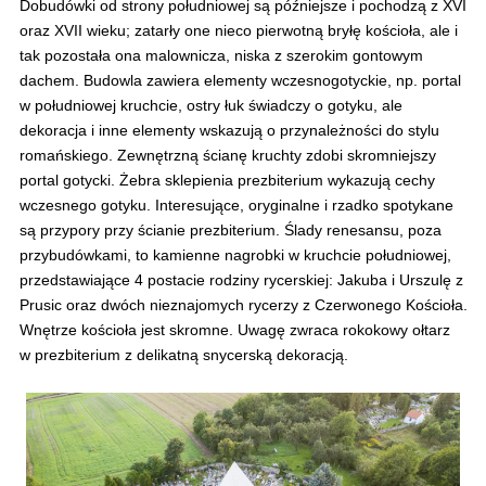
Dobudówki od strony południowej są późniejsze i pochodzą z XVI
oraz XVII wieku; zatarły one nieco pierwotną bryłę kościoła, ale i
tak pozostała ona malownicza, niska z szerokim gontowym
dachem. Budowla zawiera elementy wczesnogotyckie, np. portal
w południowej kruchcie, ostry łuk świadczy o gotyku, ale
dekoracja i inne elementy wskazują o przynależności do stylu
romańskiego. Zewnętrzną ścianę kruchty zdobi skromniejszy
portal gotycki. Żebra sklepienia prezbiterium wykazują cechy
wczesnego gotyku. Interesujące, oryginalne i rzadko spotykane
są przypory przy ścianie prezbiterium. Ślady renesansu, poza
przybudówkami, to kamienne nagrobki w kruchcie południowej,
przedstawiające 4 postacie rodziny rycerskiej: Jakuba i Urszulę z
Prusic oraz dwóch nieznajomych rycerzy z Czerwonego Kościoła.
Wnętrze kościoła jest skromne. Uwagę zwraca rokokowy ołtarz
w prezbiterium z delikatną snycerską dekoracją.