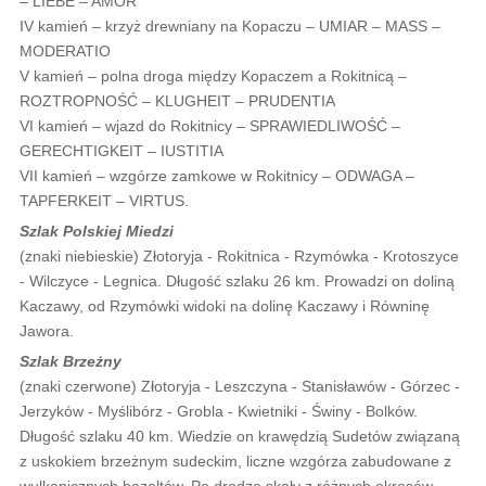
– LIEBE – AMOR
IV kamień – krzyż drewniany na Kopaczu – UMIAR – MASS –
MODERATIO
V kamień – polna droga między Kopaczem a Rokitnicą –
ROZTROPNOŚĆ – KLUGHEIT – PRUDENTIA
VI kamień – wjazd do Rokitnicy – SPRAWIEDLIWOŚĆ –
GERECHTIGKEIT – IUSTITIA
VII kamień – wzgórze zamkowe w Rokitnicy – ODWAGA –
TAPFERKEIT – VIRTUS.
Szlak Polskiej Miedzi
(znaki niebieskie) Złotoryja - Rokitnica - Rzymówka - Krotoszyce
- Wilczyce - Legnica. Długość szlaku 26 km. Prowadzi on doliną
Kaczawy, od Rzymówki widoki na dolinę Kaczawy i Równinę
Jawora.
Szlak Brzeżny
(znaki czerwone) Złotoryja - Leszczyna - Stanisławów - Górzec -
Jerzyków - Myślibórz - Grobla - Kwietniki - Świny - Bolków.
Długość szlaku 40 km. Wiedzie on krawędzią Sudetów związaną
z uskokiem brzeżnym sudeckim, liczne wzgórza zabudowane z
wulkanicznych bazaltów. Po drodze skały z różnych okresów