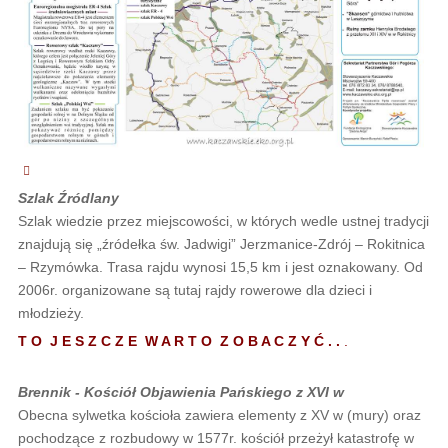
Szlak Źródlany
Szlak wiedzie przez miejscowości, w których wedle ustnej tradycji
znajdują się „źródełka św. Jadwigi” Jerzmanice-Zdrój – Rokitnica
– Rzymówka. Trasa rajdu wynosi 15,5 km i jest oznakowany. Od
2006r. organizowane są tutaj rajdy rowerowe dla dzieci i
młodzieży.
T O J E S Z C Z E W A R T O Z O B A C Z Y Ć . .
.
Brennik - Kościół Objawienia Pańskiego z XVI w
Obecna sylwetka kościoła zawiera elementy z XV w (mury) oraz
pochodzące z rozbudowy w 1577r. kościół przeżył katastrofę w