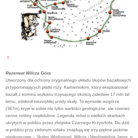
Rezerwat Wilcza Góra
Utworzony dla ochrony oryginalnego układu słupów bazaltowych
przypominających płatki róży. Kamieniołom, który eksploatował
bazalt z komina wulkanu trzęsącego okolicą zaledwie 17 mln lat
temu, odsłonił niezwykłej urody skały. To wyniosłe wzgórze
(367m) kryje w sobie nie tylko wartości geologiczne, ale również
cenne rośliny ciepłolubne. Legenda mówi o wielkich skarbach
ukrytych w pobliżu przez zbójnika Czarnego Krzysztofa. Do dziś
w pobliżu przy zielonym szlaku znajdują się trzy piękne jaskinie
piaskowcowe – Skalny Wodospad, Wilcza i Niedźwiedzia Jama, o