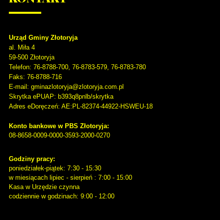
Urząd Gminy Złotoryja
al. Miła 4
59-500
Złotoryja
Telefon
: 76-8788-700, 76-8783-579, 76-8783-780
Faks
: 76-8788-716
E-mail: gminazlotoryja@zlotoryja.com.pl
Skrytka ePUAP: b393q8pnlb/skrytka
Adres eDoręczeń: AE:PL-82374-44922-HSWEU-18
Konto bankowe w PBS Złotoryja:
08-8658-0009-0000-3593-2000-0270
Godziny pracy:
poniedziałek-piątek: 7:30 - 15:30
w miesiącach lipiec - sierpień : 7:00 - 15:00
Kasa w Urzędzie czynna
codziennie w godzinach: 9:00 - 12:00