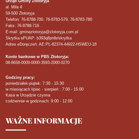
Urząd Gminy Złotoryja
al. Miła 4
59-500
Złotoryja
Telefon
: 76-8788-700, 76-8783-579, 76-8783-780
Faks
: 76-8788-716
E-mail: gminazlotoryja@zlotoryja.com.pl
Skrytka ePUAP: b393q8pnlb/skrytka
Adres eDoręczeń: AE:PL-82374-44922-HSWEU-18
Konto bankowe w PBS Złotoryja:
08-8658-0009-0000-3593-2000-0270
Godziny pracy:
poniedziałek-piątek: 7:30 - 15:30
w miesiącach lipiec - sierpień : 7:00 - 15:00
Kasa w Urzędzie czynna
codziennie w godzinach: 9:00 - 12:00
WAŻNE
INFORMACJE