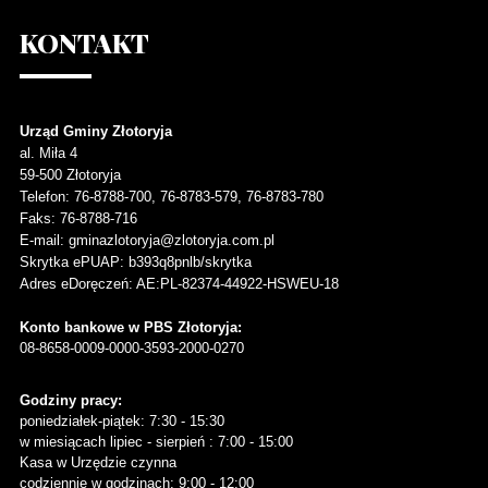
KONTAKT
Urząd Gminy Złotoryja
al. Miła 4
59-500
Złotoryja
Telefon
: 76-8788-700, 76-8783-579, 76-8783-780
Faks
: 76-8788-716
E-mail: gminazlotoryja@zlotoryja.com.pl
Skrytka ePUAP: b393q8pnlb/skrytka
Adres eDoręczeń: AE:PL-82374-44922-HSWEU-18
Konto bankowe w PBS Złotoryja:
08-8658-0009-0000-3593-2000-0270
Godziny pracy:
poniedziałek-piątek: 7:30 - 15:30
w miesiącach lipiec - sierpień : 7:00 - 15:00
Kasa w Urzędzie czynna
codziennie w godzinach: 9:00 - 12:00