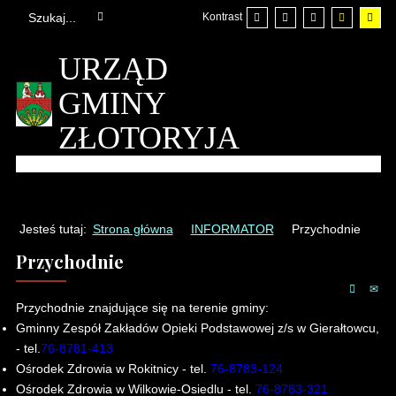
Kontrast
URZĄD
GMINY
ZŁOTORYJA
Jesteś tutaj:
Strona główna
INFORMATOR
Przychodnie
Przychodnie
Przychodnie znajdujące się na terenie gminy:
Gminny Zespół Zakładów Opieki Podstawowej z/s w Gierałtowcu,
- tel.
76-8781-413
Ośrodek Zdrowia w Rokitnicy - tel.
76-8783-124
Ośrodek Zdrowia w Wilkowie-Osiedlu - tel.
76-8783-321