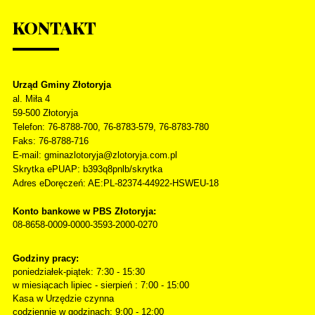
KONTAKT
Urząd Gminy Złotoryja
al. Miła 4
59-500
Złotoryja
Telefon
: 76-8788-700, 76-8783-579, 76-8783-780
Faks
: 76-8788-716
E-mail: gminazlotoryja@zlotoryja.com.pl
Skrytka ePUAP: b393q8pnlb/skrytka
Adres eDoręczeń: AE:PL-82374-44922-HSWEU-18
Konto bankowe w PBS Złotoryja:
08-8658-0009-0000-3593-2000-0270
Godziny pracy:
poniedziałek-piątek: 7:30 - 15:30
w miesiącach lipiec - sierpień : 7:00 - 15:00
Kasa w Urzędzie czynna
codziennie w godzinach: 9:00 - 12:00