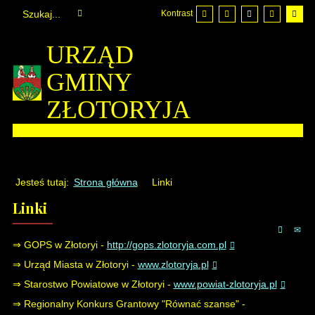
Kontrast
URZĄD
GMINY
ZŁOTORYJA
Jesteś tutaj:
Strona główna
Linki
Linki
⇒ GOPS w Złotoryi -
http://gops.zlotoryja.com.pl
⇒ Urząd Miasta w Złotoryi -
www.zlotoryja.pl
⇒ Starostwo Powiatowe w Złotoryi -
www.powiat-zlotoryja.pl
⇒ Regionalny Konkurs Grantowy "Równać szanse" -