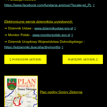
https://www.facebook.com/fundacja.animus/?locale=pl_PL
Elektroniczne wersje dzienników urzędowych:
⇒ Dziennik Ustaw -
www.dziennikustaw.gov.pl
⇒ Monitor Polski -
www.monitorpolski.gov.pl
⇒ Dziennik Urzędowy Województwa Dolnośląskiego -
https://edzienniki.duw.pl/actbymonths
POPRZEDNI ARTYKUŁ
NASTĘPNY ARTYKUŁ
Plan ogólny Gminy Złotoryja