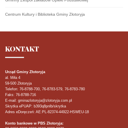
Centrum Kultury i Biblioteka Gminy Złotoryja
KONTAKT
Urząd Gminy Złotoryja
al. Miła 4
59-500
Złotoryja
Telefon
: 76-8788-700, 76-8783-579, 76-8783-780
Faks
: 76-8788-716
E-mail: gminazlotoryja@zlotoryja.com.pl
Skrytka ePUAP: b393q8pnlb/skrytka
Adres eDoręczeń: AE:PL-82374-44922-HSWEU-18
Konto bankowe w PBS Złotoryja: