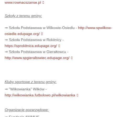
www.rownacszanse.pl
Szkoły z terenu gminy:
⇒ Szkoła Podstawowa w Wilkowie-Osiedlu -
http://www.spwilkow-
osiedle.edupage.org/
⇒ Szkoła Podstawowa w Rokitnicy -
https://sprokitnica.edupage.org/
⇒ Szkoła Podstawowa w Gierałtowcu -
http://www.spgieraltowiec.edupage.org/
Kluby sportowe z terenu gminy:
⇒ "Wilkowianka" Wilków -
http://wilkowianka.futbolowo.pl/wilkowianka
Organizacje pozarządowe:
⇒ Fundacja ANIMUS -