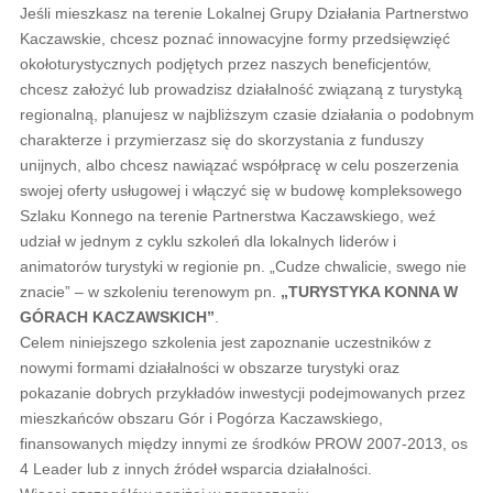
Jeśli mieszkasz na terenie Lokalnej Grupy Działania Partnerstwo
Kaczawskie, chcesz poznać innowacyjne formy przedsięwzięć
okołoturystycznych podjętych przez naszych beneficjentów,
chcesz założyć lub prowadzisz działalność związaną z turystyką
regionalną, planujesz w najbliższym czasie działania o podobnym
charakterze i przymierzasz się do skorzystania z funduszy
unijnych, albo chcesz nawiązać współpracę w celu poszerzenia
swojej oferty usługowej i włączyć się w budowę kompleksowego
Szlaku Konnego na terenie Partnerstwa Kaczawskiego, weź
udział w jednym z cyklu szkoleń dla lokalnych liderów i
animatorów turystyki w regionie pn. „Cudze chwalicie, swego nie
znacie” – w szkoleniu terenowym pn.
„TURYSTYKA KONNA W
GÓRACH KACZAWSKICH”
.
Celem niniejszego szkolenia jest zapoznanie uczestników z
nowymi formami działalności w obszarze turystyki oraz
pokazanie dobrych przykładów inwestycji podejmowanych przez
mieszkańców obszaru Gór i Pogórza Kaczawskiego,
finansowanych między innymi ze środków PROW 2007-2013, os
4 Leader lub z innych źródeł wsparcia działalności.