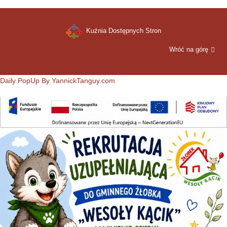
Kuźnia Dostępnych Stron
Wróć na górę
Daily PopUp By YannickTanguy.com