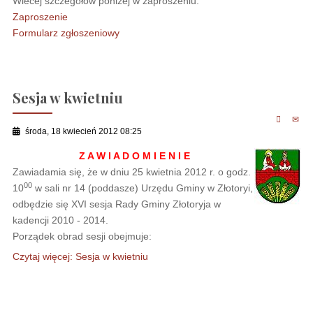
Wiecej szczegółów poniżej w zaproszeniu.
Zaproszenie
Formularz zgłoszeniowy
Sesja w kwietniu
środa, 18 kwiecień 2012 08:25
Z A W I A D O M I E N I E
Zawiadamia się, że w dniu 25 kwietnia 2012 r. o godz.
00
10
w sali nr 14 (poddasze) Urzędu Gminy w Złotoryi,
odbędzie się XVI sesja Rady Gminy Złotoryja w
kadencji 2010 - 2014.
Porządek obrad sesji obejmuje:
Czytaj więcej: Sesja w kwietniu