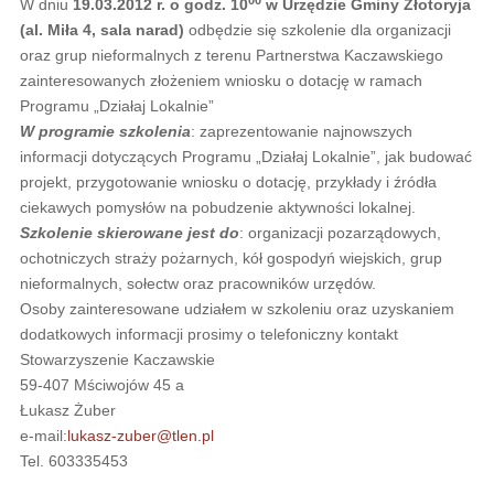
W dniu
19.03.2012 r. o godz. 10
w Urzędzie Gminy Złotoryja
(al. Miła 4, sala narad)
odbędzie się szkolenie dla organizacji
oraz grup nieformalnych z terenu Partnerstwa Kaczawskiego
zainteresowanych złożeniem wniosku o dotację w ramach
Programu „Działaj Lokalnie”
W programie szkolenia
: zaprezentowanie najnowszych
informacji dotyczących Programu „Działaj Lokalnie”, jak budować
projekt, przygotowanie wniosku o dotację, przykłady i źródła
ciekawych pomysłów na pobudzenie aktywności lokalnej.
Szkolenie skierowane jest do
: organizacji pozarządowych,
ochotniczych straży pożarnych, kół gospodyń wiejskich, grup
nieformalnych, sołectw oraz pracowników urzędów.
Osoby zainteresowane udziałem w szkoleniu oraz uzyskaniem
dodatkowych informacji prosimy o telefoniczny kontakt
Stowarzyszenie Kaczawskie
59-407 Mściwojów 45 a
Łukasz Żuber
e-mail:
lukasz-zuber@tlen.pl
Tel. 603335453