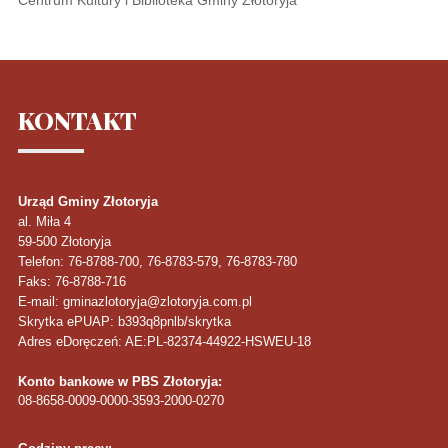
Centrum Kultury i Biblioteka Gminy Złotoryja
KONTAKT
Urząd Gminy Złotoryja
al. Miła 4
59-500
Złotoryja
Telefon
: 76-8788-700, 76-8783-579, 76-8783-780
Faks
: 76-8788-716
E-mail: gminazlotoryja@zlotoryja.com.pl
Skrytka ePUAP: b393q8pnlb/skrytka
Adres eDoręczeń: AE:PL-82374-44922-HSWEU-18
Konto bankowe w PBS Złotoryja:
08-8658-0009-0000-3593-2000-0270