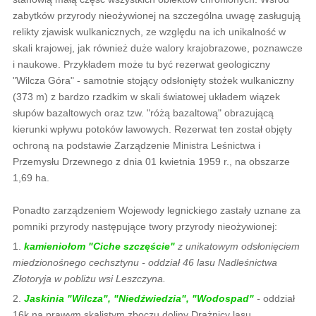
zabytków przyrody nieożywionej na szczególna uwagę zasługują
relikty zjawisk wulkanicznych, ze względu na ich unikalność w
skali krajowej, jak również duże walory krajobrazowe, poznawcze
i naukowe. Przykładem może tu być rezerwat geologiczny
"Wilcza Góra" - samotnie stojący odsłonięty stożek wulkaniczny
(373 m) z bardzo rzadkim w skali światowej układem wiązek
słupów bazaltowych oraz tzw. "różą bazaltową" obrazującą
kierunki wpływu potoków lawowych. Rezerwat ten został objęty
ochroną na podstawie Zarządzenie Ministra Leśnictwa i
Przemysłu Drzewnego z dnia 01 kwietnia 1959 r., na obszarze
1,69 ha.
Ponadto zarządzeniem Wojewody legnickiego zastały uznane za
pomniki przyrody następujące twory przyrody nieożywionej:
1.
kamieniołom "Ciche szczęście"
z unikatowym odsłonięciem
miedzionośnego cechsztynu - oddział 46 lasu Nadleśnictwa
Złotoryja w pobliżu wsi Leszczyna.
2.
Jaskinia "Wilcza", "Niedźwiedzia", "Wodospad"
-
oddział
16k na prawym skalistym zboczu doliny Drążnicy lasu