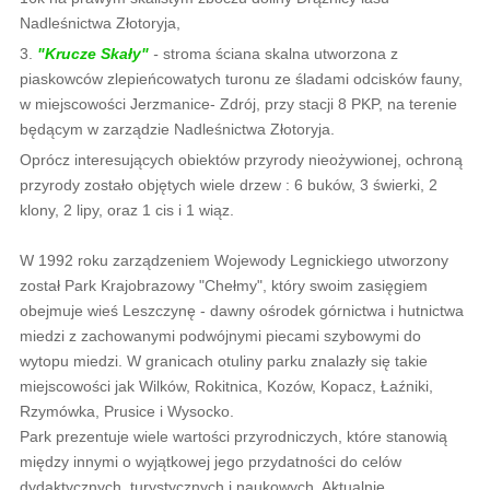
Nadleśnictwa Złotoryja,
3.
"Krucze Skały"
-
stroma ściana skalna utworzona z
piaskowców zlepieńcowatych turonu ze śladami odcisków fauny,
w miejscowości Jerzmanice- Zdrój, przy stacji 8 PKP, na terenie
będącym w zarządzie Nadleśnictwa Złotoryja.
Oprócz interesujących obiektów przyrody nieożywionej, ochroną
przyrody zostało objętych wiele drzew : 6 buków, 3 świerki, 2
klony, 2 lipy, oraz 1 cis i 1 wiąz.
W 1992 roku zarządzeniem Wojewody Legnickiego utworzony
został Park Krajobrazowy "Chełmy", który swoim zasięgiem
obejmuje wieś Leszczynę - dawny ośrodek górnictwa i hutnictwa
miedzi z zachowanymi podwójnymi piecami szybowymi do
wytopu miedzi. W granicach otuliny parku znalazły się takie
miejscowości jak Wilków, Rokitnica, Kozów, Kopacz, Łaźniki,
Rzymówka, Prusice i Wysocko.
Park prezentuje wiele wartości przyrodniczych, które stanowią
między innymi o wyjątkowej jego przydatności do celów
dydaktycznych, turystycznych i naukowych. Aktualnie