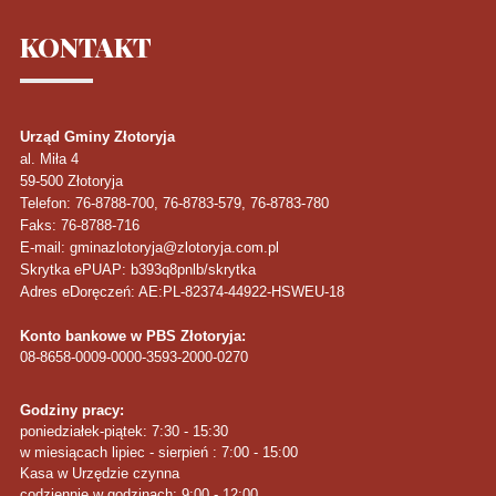
KONTAKT
Urząd Gminy Złotoryja
al. Miła 4
59-500
Złotoryja
Telefon
: 76-8788-700, 76-8783-579, 76-8783-780
Faks
: 76-8788-716
E-mail: gminazlotoryja@zlotoryja.com.pl
Skrytka ePUAP: b393q8pnlb/skrytka
Adres eDoręczeń: AE:PL-82374-44922-HSWEU-18
Konto bankowe w PBS Złotoryja:
08-8658-0009-0000-3593-2000-0270
Godziny pracy:
poniedziałek-piątek: 7:30 - 15:30
w miesiącach lipiec - sierpień : 7:00 - 15:00
Kasa w Urzędzie czynna
codziennie w godzinach: 9:00 - 12:00