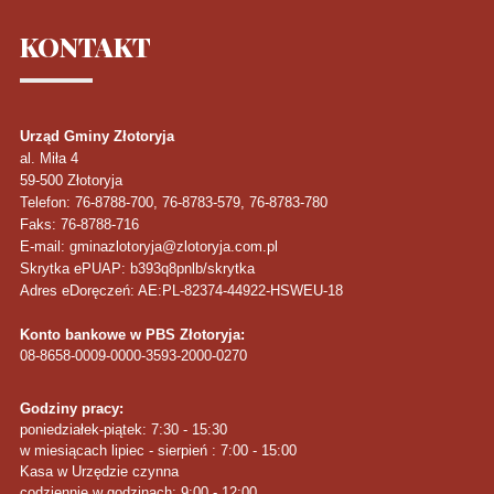
KONTAKT
Urząd Gminy Złotoryja
al. Miła 4
59-500
Złotoryja
Telefon
: 76-8788-700, 76-8783-579, 76-8783-780
Faks
: 76-8788-716
E-mail: gminazlotoryja@zlotoryja.com.pl
Skrytka ePUAP: b393q8pnlb/skrytka
Adres eDoręczeń: AE:PL-82374-44922-HSWEU-18
Konto bankowe w PBS Złotoryja:
08-8658-0009-0000-3593-2000-0270
Godziny pracy:
poniedziałek-piątek: 7:30 - 15:30
w miesiącach lipiec - sierpień : 7:00 - 15:00
Kasa w Urzędzie czynna
codziennie w godzinach: 9:00 - 12:00