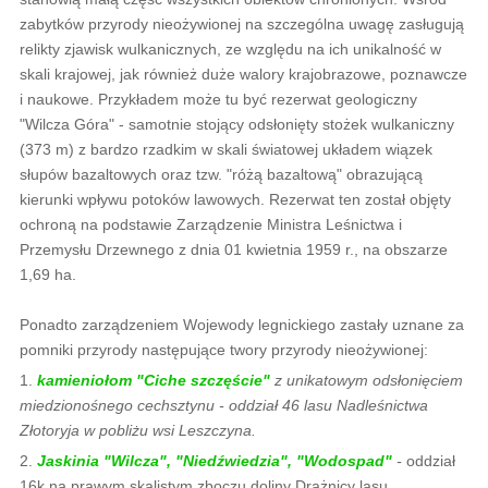
zabytków przyrody nieożywionej na szczególna uwagę zasługują
relikty zjawisk wulkanicznych, ze względu na ich unikalność w
skali krajowej, jak również duże walory krajobrazowe, poznawcze
i naukowe. Przykładem może tu być rezerwat geologiczny
"Wilcza Góra" - samotnie stojący odsłonięty stożek wulkaniczny
(373 m) z bardzo rzadkim w skali światowej układem wiązek
słupów bazaltowych oraz tzw. "różą bazaltową" obrazującą
kierunki wpływu potoków lawowych. Rezerwat ten został objęty
ochroną na podstawie Zarządzenie Ministra Leśnictwa i
Przemysłu Drzewnego z dnia 01 kwietnia 1959 r., na obszarze
1,69 ha.
Ponadto zarządzeniem Wojewody legnickiego zastały uznane za
pomniki przyrody następujące twory przyrody nieożywionej:
1.
kamieniołom "Ciche szczęście"
z unikatowym odsłonięciem
miedzionośnego cechsztynu - oddział 46 lasu Nadleśnictwa
Złotoryja w pobliżu wsi Leszczyna.
2.
Jaskinia "Wilcza", "Niedźwiedzia", "Wodospad"
-
oddział
16k na prawym skalistym zboczu doliny Drążnicy lasu