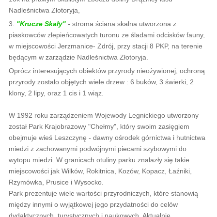
Nadleśnictwa Złotoryja,
3.
"Krucze Skały"
-
stroma ściana skalna utworzona z
piaskowców zlepieńcowatych turonu ze śladami odcisków fauny,
w miejscowości Jerzmanice- Zdrój, przy stacji 8 PKP, na terenie
będącym w zarządzie Nadleśnictwa Złotoryja.
Oprócz interesujących obiektów przyrody nieożywionej, ochroną
przyrody zostało objętych wiele drzew : 6 buków, 3 świerki, 2
klony, 2 lipy, oraz 1 cis i 1 wiąz.
W 1992 roku zarządzeniem Wojewody Legnickiego utworzony
został Park Krajobrazowy "Chełmy", który swoim zasięgiem
obejmuje wieś Leszczynę - dawny ośrodek górnictwa i hutnictwa
miedzi z zachowanymi podwójnymi piecami szybowymi do
wytopu miedzi. W granicach otuliny parku znalazły się takie
miejscowości jak Wilków, Rokitnica, Kozów, Kopacz, Łaźniki,
Rzymówka, Prusice i Wysocko.
Park prezentuje wiele wartości przyrodniczych, które stanowią
między innymi o wyjątkowej jego przydatności do celów
dydaktycznych, turystycznych i naukowych. Aktualnie