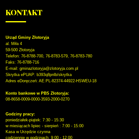
KONTAKT
Urząd Gminy Złotoryja
al. Miła 4
59-500
Złotoryja
Telefon
: 76-8788-700, 76-8783-579, 76-8783-780
Faks
: 76-8788-716
E-mail: gminazlotoryja@zlotoryja.com.pl
Skrytka ePUAP: b393q8pnlb/skrytka
Adres eDoręczeń: AE:PL-82374-44922-HSWEU-18
Konto bankowe w PBS Złotoryja:
08-8658-0009-0000-3593-2000-0270
Godziny pracy:
poniedziałek-piątek: 7:30 - 15:30
w miesiącach lipiec - sierpień : 7:00 - 15:00
Kasa w Urzędzie czynna
codziennie w godzinach: 9:00 - 12:00