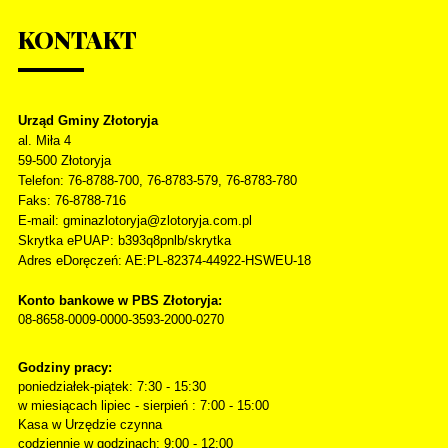
KONTAKT
Urząd Gminy Złotoryja
al. Miła 4
59-500
Złotoryja
Telefon
: 76-8788-700, 76-8783-579, 76-8783-780
Faks
: 76-8788-716
E-mail: gminazlotoryja@zlotoryja.com.pl
Skrytka ePUAP: b393q8pnlb/skrytka
Adres eDoręczeń: AE:PL-82374-44922-HSWEU-18
Konto bankowe w PBS Złotoryja:
08-8658-0009-0000-3593-2000-0270
Godziny pracy:
poniedziałek-piątek: 7:30 - 15:30
w miesiącach lipiec - sierpień : 7:00 - 15:00
Kasa w Urzędzie czynna
codziennie w godzinach: 9:00 - 12:00