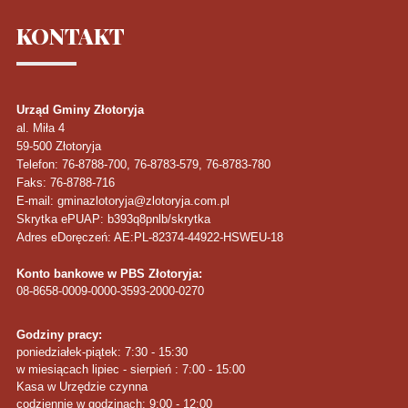
KONTAKT
Urząd Gminy Złotoryja
al. Miła 4
59-500
Złotoryja
Telefon
: 76-8788-700, 76-8783-579, 76-8783-780
Faks
: 76-8788-716
E-mail: gminazlotoryja@zlotoryja.com.pl
Skrytka ePUAP: b393q8pnlb/skrytka
Adres eDoręczeń: AE:PL-82374-44922-HSWEU-18
Konto bankowe w PBS Złotoryja:
08-8658-0009-0000-3593-2000-0270
Godziny pracy:
poniedziałek-piątek: 7:30 - 15:30
w miesiącach lipiec - sierpień : 7:00 - 15:00
Kasa w Urzędzie czynna
codziennie w godzinach: 9:00 - 12:00