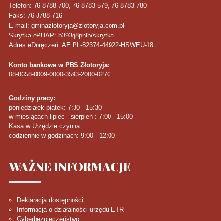
Telefon
: 76-8788-700, 76-8783-579, 76-8783-780
Faks
: 76-8788-716
E-mail: gminazlotoryja@zlotoryja.com.pl
Skrytka ePUAP: b393q8pnlb/skrytka
Adres eDoręczeń: AE:PL-82374-44922-HSWEU-18
Konto bankowe w PBS Złotoryja:
08-8658-0009-0000-3593-2000-0270
Godziny pracy:
poniedziałek-piątek: 7:30 - 15:30
w miesiącach lipiec - sierpień : 7:00 - 15:00
Kasa w Urzędzie czynna
codziennie w godzinach: 9:00 - 12:00
WAŻNE
INFORMACJE
Deklaracja dostępności
Informacja o działalności urzędu ETR
Cyberbezpieczeństwo