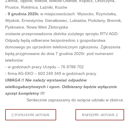
Ziemia, Sępów, Wilków, Wilków-Osiedle, Kopacz, Leszczyna,
Prusice, Rokitnica, Łaźniki, Kozów
-
9 grudnia 2020r.
w miejscowościach: Wysocko, Rzymówka,
Wyskok, Ernestynów, Gierałtowiec, Lubiatów, Podolany, Brennik,
Pyskowice, Nowa Wieś Złotoryjska
zostanie przeprowadzona zbiórka zużytego sprzętu RTV AGD.
Odpady będą odbierane bezpośrednio z gospodarstwa
domowego po uprzednim telefonicznym zgłoszeniu. Zgłoszenia
będą przyjmowane do dnia 7 grudnia 2020r. pod numerami
telefonów:
- w godzinach pracy Urzędu – 76 8788 702
- firma AG-EKO – 603 249 349 w godzinach pracy
UWAGA !! Nie należy wystawiać odpadów
wielkogabarytowych i opon. Odbierany będzie wyłącznie
sprzęt kompletny !!!
Serdecznie zapraszamy do wzięcia udziału w zbiórce.
POPRZEDNI ARTYKUŁ
NASTĘPNY ARTYKUŁ