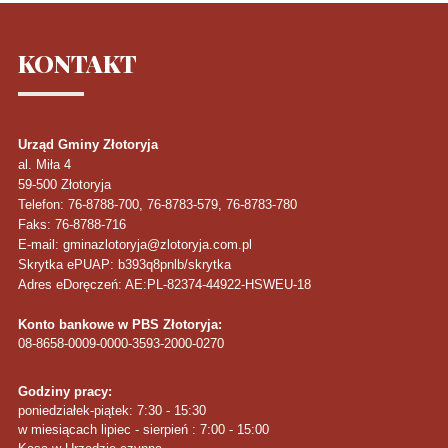
KONTAKT
Urząd Gminy Złotoryja
al. Miła 4
59-500
Złotoryja
Telefon
: 76-8788-700, 76-8783-579, 76-8783-780
Faks
: 76-8788-716
E-mail: gminazlotoryja@zlotoryja.com.pl
Skrytka ePUAP: b393q8pnlb/skrytka
Adres eDoręczeń: AE:PL-82374-44922-HSWEU-18
Konto bankowe w PBS Złotoryja:
08-8658-0009-0000-3593-2000-0270
Godziny pracy:
poniedziałek-piątek: 7:30 - 15:30
w miesiącach lipiec - sierpień : 7:00 - 15:00