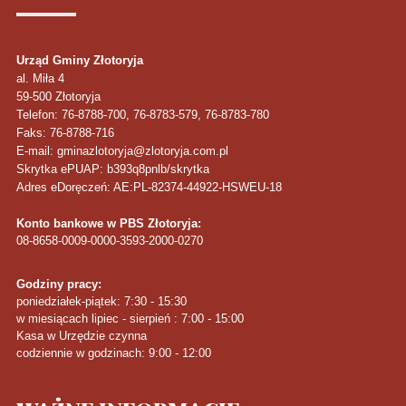
Urząd Gminy Złotoryja
al. Miła 4
59-500
Złotoryja
Telefon
: 76-8788-700, 76-8783-579, 76-8783-780
Faks
: 76-8788-716
E-mail: gminazlotoryja@zlotoryja.com.pl
Skrytka ePUAP: b393q8pnlb/skrytka
Adres eDoręczeń: AE:PL-82374-44922-HSWEU-18
Konto bankowe w PBS Złotoryja:
08-8658-0009-0000-3593-2000-0270
Godziny pracy:
poniedziałek-piątek: 7:30 - 15:30
w miesiącach lipiec - sierpień : 7:00 - 15:00
Kasa w Urzędzie czynna
codziennie w godzinach: 9:00 - 12:00