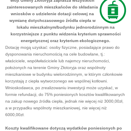
Wójt Gminy Złotoryja zaprasza wszystkich
zainteresowanych mieszkańców do składania
wniosków o udzielenie dotacji celowej na
wymianę dotychczasowego źródła ciepła w
lokalu mieszkalnym/budynku jednorodzinnym na
korzystniejsze z punktu widzenia kryterium sprawności
energetycznej oraz kryterium ekologicznego.
Dotację mogą uzyskać: osoby fizyczne, posiadające prawo do
dysponowania nieruchomością na cele budowlane, tj.:
właściciele, współwłaściciele lub najemcy nieruchomości,
położonych na terenie Gminy Złotoryja oraz wspólnoty
mieszkaniowe w budynku wielorodzinnym, w którym członkowie
korzystają z ciepła wytworzonego we wspólnej kotłowni.
Wnioskodawca, po zrealizowaniu inwestycji może uzyskać, w
formie refundacji, do 75% poniesionych kosztów kwalifikowanych
na zakup nowego źródła ciepła, jednak nie więcej niż 3000,00zł,
a w przypadku wspólnoty mieszkaniowej, nie więcej niż
6000,00zł.
Koszty kwalifikowane dotyczą wydatków poniesionych po