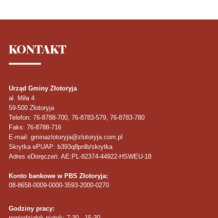
KONTAKT
Urząd Gminy Złotoryja
al. Miła 4
59-500
Złotoryja
Telefon
: 76-8788-700, 76-8783-579, 76-8783-780
Faks
: 76-8788-716
E-mail: gminazlotoryja@zlotoryja.com.pl
Skrytka ePUAP: b393q8pnlb/skrytka
Adres eDoręczeń: AE:PL-82374-44922-HSWEU-18
Konto bankowe w PBS Złotoryja:
08-8658-0009-0000-3593-2000-0270
Godziny pracy:
poniedziałek-piątek: 7:30 - 15:30