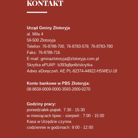
KONTAKT
Urząd Gminy Złotoryja
al. Miła 4
59-500
Złotoryja
Telefon
: 76-8788-700, 76-8783-579, 76-8783-780
Faks
: 76-8788-716
E-mail: gminazlotoryja@zlotoryja.com.pl
Skrytka ePUAP: b393q8pnlb/skrytka
Adres eDoręczeń: AE:PL-82374-44922-HSWEU-18
Konto bankowe w PBS Złotoryja:
08-8658-0009-0000-3593-2000-0270
Godziny pracy:
poniedziałek-piątek: 7:30 - 15:30
w miesiącach lipiec - sierpień : 7:00 - 15:00
Kasa w Urzędzie czynna
codziennie w godzinach: 9:00 - 12:00