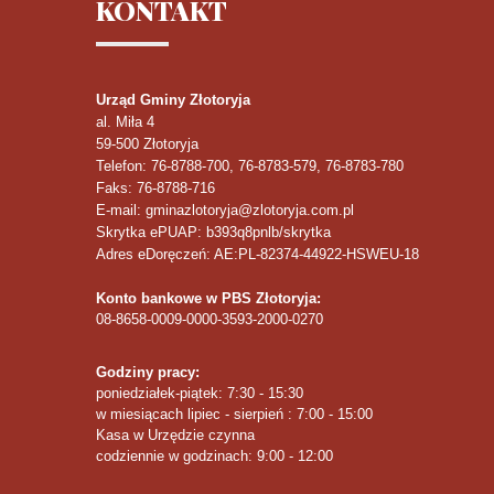
KONTAKT
Urząd Gminy Złotoryja
al. Miła 4
59-500
Złotoryja
Telefon
: 76-8788-700, 76-8783-579, 76-8783-780
Faks
: 76-8788-716
E-mail: gminazlotoryja@zlotoryja.com.pl
Skrytka ePUAP: b393q8pnlb/skrytka
Adres eDoręczeń: AE:PL-82374-44922-HSWEU-18
Konto bankowe w PBS Złotoryja:
08-8658-0009-0000-3593-2000-0270
Godziny pracy:
poniedziałek-piątek: 7:30 - 15:30
w miesiącach lipiec - sierpień : 7:00 - 15:00
Kasa w Urzędzie czynna
codziennie w godzinach: 9:00 - 12:00