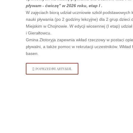
pływam - ćwiczę” w 2026 roku, etap I .
W zajęciach biorą udział uczniowie szkół podstawowych k
nauki pływania (po 2 godziny lekcyjne) dla 2 grup dziec
Miejskim w Chojnowie. W edycji wiosennej (I etap) udzi
i Gierałtowcu.
Gmina Złotoryja zapewnia wkład rzeczowy w postaci opiek
pływalni, a także pomoc w rekrutacji uczestników. Wkła
basen.
POPRZEDNI ARTYKUŁ