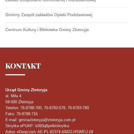
Gminny Zespół zakładów Opieki Podstawowej
Centrum Kultury i Biblioteka Gminy Złotoryja
KONTAKT
Urząd Gminy Złotoryja
al. Miła 4
59-500
Złotoryja
Telefon
: 76-8788-700, 76-8783-579, 76-8783-780
Faks
: 76-8788-716
E-mail: gminazlotoryja@zlotoryja.com.pl
Skrytka ePUAP: b393q8pnlb/skrytka
Adres eDoręczeń: AE:PL-82374-44922-HSWEU-18