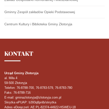
Gminny Zespół zakładów Opieki Podstawowej
Centrum Kultury i Biblioteka Gminy Złotoryja
KONTAKT
Urząd Gminy Złotoryja
al. Miła 4
59-500
Złotoryja
Telefon
: 76-8788-700, 76-8783-579, 76-8783-780
Faks
: 76-8788-716
E-mail: gminazlotoryja@zlotoryja.com.pl
Skrytka ePUAP: b393q8pnlb/skrytka
Adres eDoręczeń: AE:PL-82374-44922-HSWEU-18