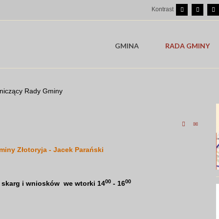
Kontrast
GMINA
RADA GMINY
niczący Rady Gminy
iny Złotoryja - Jacek Parański
00
00
 skarg i wniosków we wtorki 14
- 16