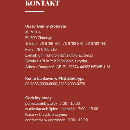
KONTAKT
Urząd Gminy Złotoryja
al. Miła 4
59-500
Złotoryja
Telefon
: 76-8788-700, 76-8783-579, 76-8783-780
Faks
: 76-8788-716
E-mail: gminazlotoryja@zlotoryja.com.pl
Skrytka ePUAP: b393q8pnlb/skrytka
Adres eDoręczeń: AE:PL-82374-44922-HSWEU-18
Konto bankowe w PBS Złotoryja:
08-8658-0009-0000-3593-2000-0270
Godziny pracy:
poniedziałek-piątek: 7:30 - 15:30
w miesiącach lipiec - sierpień : 7:00 - 15:00
Kasa w Urzędzie czynna
codziennie w godzinach: 9:00 - 12:00