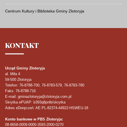
Centrum Kultury i Biblioteka Gminy Złotoryja
KONTAKT
Urząd Gminy Złotoryja
al. Miła 4
59-500
Złotoryja
Telefon
: 76-8788-700, 76-8783-579, 76-8783-780
Faks
: 76-8788-716
E-mail: gminazlotoryja@zlotoryja.com.pl
Skrytka ePUAP: b393q8pnlb/skrytka
Adres eDoręczeń: AE:PL-82374-44922-HSWEU-18
Konto bankowe w PBS Złotoryja:
08-8658-0009-0000-3593-2000-0270