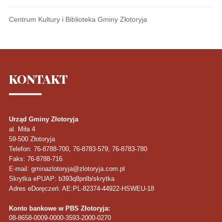
Centrum Kultury i Biblioteka Gminy Złotoryja
KONTAKT
Urząd Gminy Złotoryja
al. Miła 4
59-500
Złotoryja
Telefon
: 76-8788-700, 76-8783-579, 76-8783-780
Faks
: 76-8788-716
E-mail: gminazlotoryja@zlotoryja.com.pl
Skrytka ePUAP: b393q8pnlb/skrytka
Adres eDoręczeń: AE:PL-82374-44922-HSWEU-18
Konto bankowe w PBS Złotoryja:
08-8658-0009-0000-3593-2000-0270