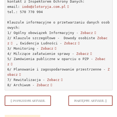
kontakt z Inspektorem Ochrony Danych:

email: 
iodo@zlotoryja.com.pl
tel.: 570 770 994
Klauzule informacyjne o przetwarzaniu danych osob
owych:
1/ Ogólny obowiązek Informacyjny - 
Zobacz
2/ Klauzule szczegółowe -  Dowody osobiste 
Zobac
z
 , Ewidencja Ludności - 
Zobacz
3/ Monitoring - 
Zobacz
4/ Milczące załatwienie sprawy - 
Zobacz
5/ Zamówienia publiczne w oparciu o PZP - 
Zobac
z
6/ Planowanie i zagospodarowanie przestrzenne - 
Z
obacz
7/ Rewitalizacja - 
Zobacz
8/ Archiwum - 
Zobacz
POPRZEDNI ARTYKUŁ
NASTĘPNY ARTYKUŁ