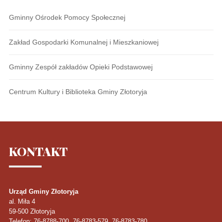
Gminny Ośrodek Pomocy Społecznej
Zakład Gospodarki Komunalnej i Mieszkaniowej
Gminny Zespół zakładów Opieki Podstawowej
Centrum Kultury i Biblioteka Gminy Złotoryja
KONTAKT
Urząd Gminy Złotoryja
al. Miła 4
59-500
Złotoryja
Telefon
: 76-8788-700, 76-8783-579, 76-8783-780