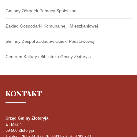
Gminny Ośrodek Pomocy Społecznej
Zakład Gospodarki Komunalnej i Mieszkaniowej
Gminny Zespół zakładów Opieki Podstawowej
Centrum Kultury i Biblioteka Gminy Złotoryja
KONTAKT
Urząd Gminy Złotoryja
al. Miła 4
59-500
Złotoryja
Telefon
: 76-8788-700, 76-8783-579, 76-8783-780