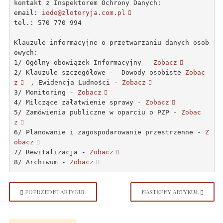
kontakt z Inspektorem Ochrony Danych:

email: 
iodo@zlotoryja.com.pl
tel.: 570 770 994
Klauzule informacyjne o przetwarzaniu danych osob
owych:
1/ Ogólny obowiązek Informacyjny - 
Zobacz
2/ Klauzule szczegółowe -  Dowody osobiste 
Zobac
z
 , Ewidencja Ludności - 
Zobacz
3/ Monitoring - 
Zobacz
4/ Milczące załatwienie sprawy - 
Zobacz
5/ Zamówienia publiczne w oparciu o PZP - 
Zobac
z
6/ Planowanie i zagospodarowanie przestrzenne - 
Z
obacz
7/ Rewitalizacja - 
Zobacz
8/ Archiwum - 
Zobacz
POPRZEDNI ARTYKUŁ
NASTĘPNY ARTYKUŁ