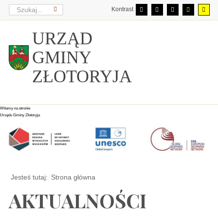
Kontrast
URZĄD
GMINY
ZŁOTORYJA
Witamy na stronie
Witamy na stronie
Witamy na stronie
Urzędu Gminy Złotoryja
Urzędu Gminy Złotoryja
Urzędu Gminy Złotoryja
Jesteś tutaj:
Strona główna
AKTUALNOŚCI