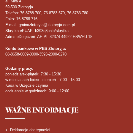
al. Miła 4
59-500
Złotoryja
Telefon
: 76-8788-700, 76-8783-579, 76-8783-780
Faks
: 76-8788-716
E-mail: gminazlotoryja@zlotoryja.com.pl
Skrytka ePUAP: b393q8pnlb/skrytka
Adres eDoręczeń: AE:PL-82374-44922-HSWEU-18
Konto bankowe w PBS Złotoryja:
08-8658-0009-0000-3593-2000-0270
Godziny pracy:
poniedziałek-piątek: 7:30 - 15:30
w miesiącach lipiec - sierpień : 7:00 - 15:00
Kasa w Urzędzie czynna
codziennie w godzinach: 9:00 - 12:00
WAŻNE
INFORMACJE
Deklaracja dostępności