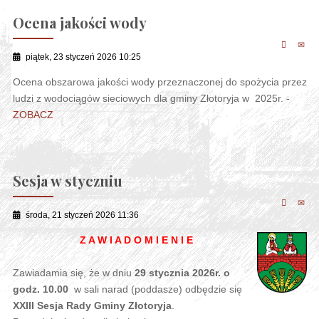
Ocena jakości wody
piątek, 23 styczeń 2026 10:25
Ocena obszarowa jakości wody przeznaczonej do spożycia przez
ludzi z wodociągów sieciowych dla gminy Złotoryja w 2025r. -
ZOBACZ
Sesja w styczniu
środa, 21 styczeń 2026 11:36
Z A W I A D O M I E N I E
Zawiadamia się, że w dniu
29 stycznia 2026r. o
godz. 10.00
w sali narad (poddasze) odbędzie się
XXIII Sesja Rady Gminy Złotoryja
.