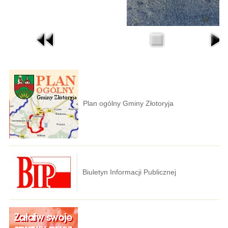
Plan ogólny Gminy Złotoryja
Biuletyn Informacji Publicznej