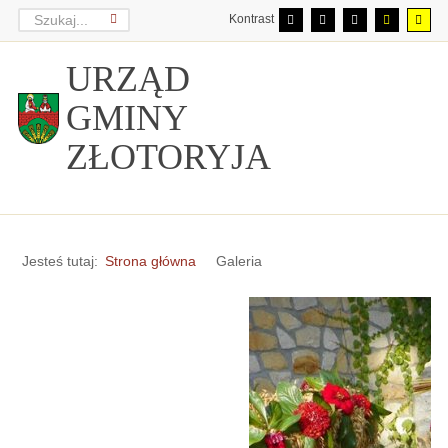
Kontrast
URZĄD
GMINY
ZŁOTORYJA
Jesteś tutaj:
Strona główna
Galeria