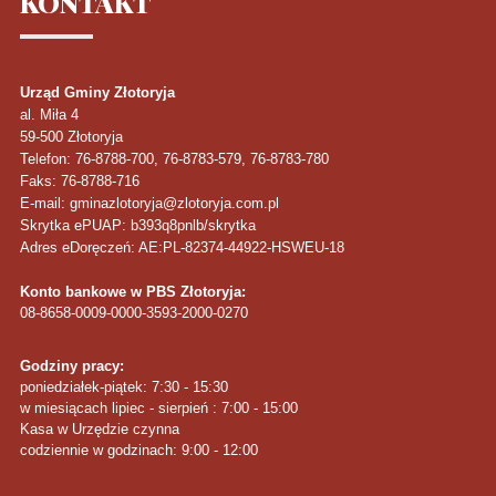
KONTAKT
Urząd Gminy Złotoryja
al. Miła 4
59-500
Złotoryja
Telefon
: 76-8788-700, 76-8783-579, 76-8783-780
Faks
: 76-8788-716
E-mail: gminazlotoryja@zlotoryja.com.pl
Skrytka ePUAP: b393q8pnlb/skrytka
Adres eDoręczeń: AE:PL-82374-44922-HSWEU-18
Konto bankowe w PBS Złotoryja:
08-8658-0009-0000-3593-2000-0270
Godziny pracy:
poniedziałek-piątek: 7:30 - 15:30
w miesiącach lipiec - sierpień : 7:00 - 15:00
Kasa w Urzędzie czynna
codziennie w godzinach: 9:00 - 12:00