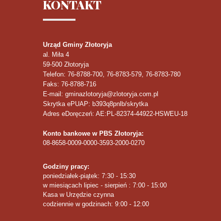
KONTAKT
Urząd Gminy Złotoryja
al. Miła 4
59-500
Złotoryja
Telefon
: 76-8788-700, 76-8783-579, 76-8783-780
Faks
: 76-8788-716
E-mail: gminazlotoryja@zlotoryja.com.pl
Skrytka ePUAP: b393q8pnlb/skrytka
Adres eDoręczeń: AE:PL-82374-44922-HSWEU-18
Konto bankowe w PBS Złotoryja:
08-8658-0009-0000-3593-2000-0270
Godziny pracy:
poniedziałek-piątek: 7:30 - 15:30
w miesiącach lipiec - sierpień : 7:00 - 15:00
Kasa w Urzędzie czynna
codziennie w godzinach: 9:00 - 12:00