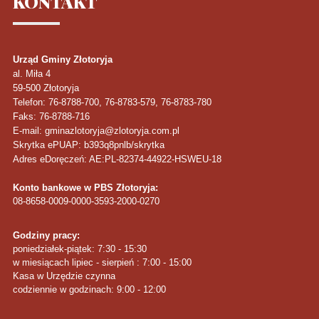
KONTAKT
Urząd Gminy Złotoryja
al. Miła 4
59-500
Złotoryja
Telefon
: 76-8788-700, 76-8783-579, 76-8783-780
Faks
: 76-8788-716
E-mail: gminazlotoryja@zlotoryja.com.pl
Skrytka ePUAP: b393q8pnlb/skrytka
Adres eDoręczeń: AE:PL-82374-44922-HSWEU-18
Konto bankowe w PBS Złotoryja:
08-8658-0009-0000-3593-2000-0270
Godziny pracy:
poniedziałek-piątek: 7:30 - 15:30
w miesiącach lipiec - sierpień : 7:00 - 15:00
Kasa w Urzędzie czynna
codziennie w godzinach: 9:00 - 12:00