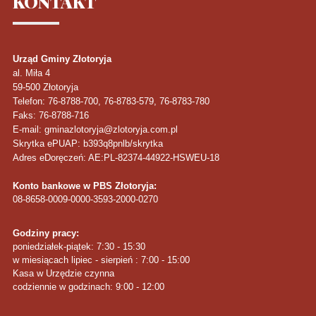
KONTAKT
Urząd Gminy Złotoryja
al. Miła 4
59-500
Złotoryja
Telefon
: 76-8788-700, 76-8783-579, 76-8783-780
Faks
: 76-8788-716
E-mail: gminazlotoryja@zlotoryja.com.pl
Skrytka ePUAP: b393q8pnlb/skrytka
Adres eDoręczeń: AE:PL-82374-44922-HSWEU-18
Konto bankowe w PBS Złotoryja:
08-8658-0009-0000-3593-2000-0270
Godziny pracy:
poniedziałek-piątek: 7:30 - 15:30
w miesiącach lipiec - sierpień : 7:00 - 15:00
Kasa w Urzędzie czynna
codziennie w godzinach: 9:00 - 12:00