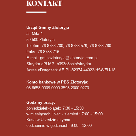
KONTAKT
Urząd Gminy Złotoryja
al. Miła 4
59-500
Złotoryja
Telefon
: 76-8788-700, 76-8783-579, 76-8783-780
Faks
: 76-8788-716
E-mail: gminazlotoryja@zlotoryja.com.pl
Skrytka ePUAP: b393q8pnlb/skrytka
Adres eDoręczeń: AE:PL-82374-44922-HSWEU-18
Konto bankowe w PBS Złotoryja:
08-8658-0009-0000-3593-2000-0270
Godziny pracy:
poniedziałek-piątek: 7:30 - 15:30
w miesiącach lipiec - sierpień : 7:00 - 15:00
Kasa w Urzędzie czynna
codziennie w godzinach: 9:00 - 12:00