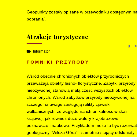
Geopunkty zostały opisane w przewodniku dostępnym na
pobrania”.
Atrakcje turystyczne
Informator
P O M N I K I P R Z Y R O D Y
Wśród obecnie chronionych obiektów przyrodniczych
przeważają obiekty leśno- florystyczne. Zabytki przyrody
nieożywionej stanowią małą część wszystkich obiektów
chronionych. Wśród zabytków przyrody nieożywionej na
szczególna uwagę zasługują relikty zjawisk
wulkanicznych, ze względu na ich unikalność w skali
krajowej, jak również duże walory krajobrazowe,
poznawcze i naukowe. Przykładem może tu być rezerwat
geologiczny "Wilcza Góra" - samotnie stojący odsłonięty