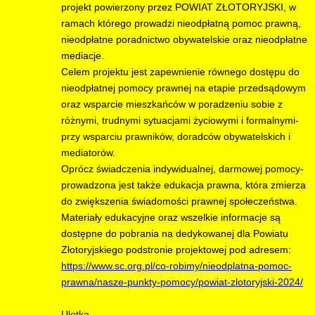
projekt powierzony przez POWIAT ZŁOTORYJSKI, w
ramach którego prowadzi nieodpłatną pomoc prawną,
nieodpłatne poradnictwo obywatelskie oraz nieodpłatne
mediacje.
Celem projektu jest zapewnienie równego dostępu do
nieodpłatnej pomocy prawnej na etapie przedsądowym
oraz wsparcie mieszkańców w poradzeniu sobie z
różnymi, trudnymi sytuacjami życiowymi i formalnymi-
przy wsparciu prawników, doradców obywatelskich i
mediatorów.
Oprócz świadczenia indywidualnej, darmowej pomocy-
prowadzona jest także edukacja prawna, która zmierza
do zwiększenia świadomości prawnej społeczeństwa.
Materiały edukacyjne oraz wszelkie informacje są
dostępne do pobrania na dedykowanej dla Powiatu
Złotoryjskiego podstronie projektowej pod adresem:
https://www.sc.org.pl/co-robimy/nieodplatna-pomoc-
prawna/nasze-punkty-pomocy/powiat-zlotoryjski-2024/
Ulotka