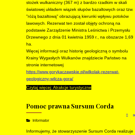
stożek wulkaniczny (367 m) z bardzo rzadkim w skali
światowej układem wiązek słupów bazaltowych oraz tzw.
"różą bazaltową" obrazującą kierunki wpływu potoków
lawowych. Rezerwat ten został objęty ochroną na
podstawie Zarządzenie Ministra Leśnictwa i Przemysłu
Drzewnego z dnia 01 kwietnia 1959 r., na obszarze 1,69
ha.
Więcej informacji oraz historię geologiczną o symbolu
Krainy Wygasłych Wulkanów znajdziecie Państwo na
stronie internetowej
https://www.gorykaczawskie.pl/wilkolak-rezerwat-
geologiczny-wilcza-gora/
Czytaj więcej: Atrakcje turystyczne
Pomoc prawna Sursum Corda
Informator
Informujemy, że stowarzyszenie Sursum Corda realizuje