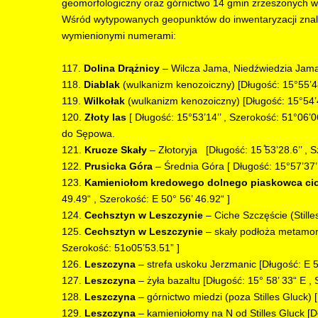
geomorfologiczny oraz górnictwo 14 gmin zrzeszonych 
Wśród wytypowanych geopunktów do inwentaryzacji znalazł
wymienionymi numerami:
117.
Dolina Drążnicy
– Wilcza Jama, Niedźwiedzia Jama,
118.
Diablak
(wulkanizm kenozoiczny) [Długość: 15°55’48’
119.
Wilkołak
(wulkanizm kenozoiczny) [Długość: 15°54’44
120.
Złoty las
[ Długość: 15°53’14’’ , Szerokość: 51°06’
do Sępowa.
121.
Krucze Skały
– Złotoryja [Długość: 15 ̊53’28.6’’ , S
122.
Prusicka Góra
– Średnia Góra [ Długość: 15°57’37’’
123.
Kamieniołom kredowego dolnego piaskowca ci
49.49“ , Szerokość: E 50° 56’ 46.92“ ]
124.
Cechsztyn w Leszczynie
– Ciche Szczęście (Stille
125.
Cechsztyn w Leszczynie
– skały podłoża metamorf
Szerokość: 51o05’53.51” ]
126.
Leszczyna
– strefa uskoku Jerzmanic [Długość: E 51
127.
Leszczyna
– żyła bazaltu [Długość: 15° 58’ 33“ E , 
128.
Leszczyna
– górnictwo miedzi (poza Stilles Gluck) [
129.
Leszczyna
– kamieniołomy na N od Stilles Gluck [Dł