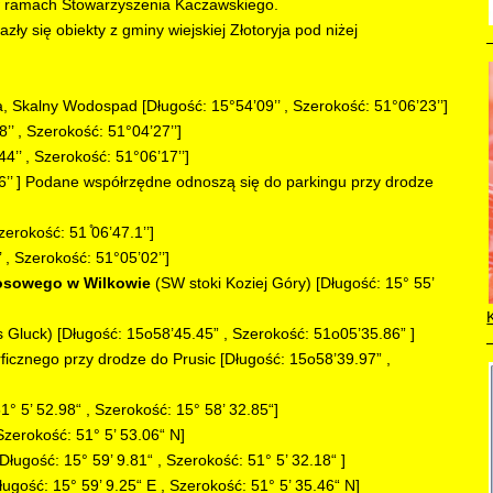
w ramach Stowarzyszenia Kaczawskiego.
y się obiekty z gminy wiejskiej Złotoryja pod niżej
 Skalny Wodospad [Długość: 15°54’09’’ , Szerokość: 51°06’23’’]
’ , Szerokość: 51°04’27’’]
’’ , Szerokość: 51°06’17’’]
06’’ ] Podane współrzędne odnoszą się do parkingu przy drodze
zerokość: 51 ̊06’47.1’’]
 , Szerokość: 51°05’02’’]
osowego w Wilkowie
(SW stoki Koziej Góry) [Długość: 15° 55’
s Gluck) [Długość: 15o58’45.45” , Szerokość: 51o05’35.86” ]
icznego przy drodze do Prusic [Długość: 15o58’39.97” ,
° 5’ 52.98“ , Szerokość: 15° 58’ 32.85“]
Szerokość: 51° 5’ 53.06“ N]
Długość: 15° 59’ 9.81“ , Szerokość: 51° 5’ 32.18“ ]
ugość: 15° 59’ 9.25“ E , Szerokość: 51° 5’ 35.46“ N]