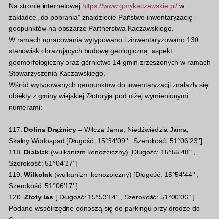
Na stronie internetowej
https://www.gorykaczawskie.pl/
w
zakładce „do pobrania” znajdziecie Państwo inwentaryzację
geopunktów na obszarze Partnerstwa Kaczawskiego.
W ramach opracowania wytypowano i zinwentaryzowano 130
stanowisk obrazujących budowę geologiczną, aspekt
geomorfologiczny oraz górnictwo 14 gmin zrzeszonych w ramach
Stowarzyszenia Kaczawskiego.
Wśród wytypowanych geopunktów do inwentaryzacji znalazły się
obiekty z gminy wiejskiej Złotoryja pod niżej wymienionymi
numerami:
117.
Dolina Drążnicy
– Wilcza Jama, Niedźwiedzia Jama,
Skalny Wodospad [Długość: 15°54’09’’ , Szerokość: 51°06’23’’]
118.
Diablak
(wulkanizm kenozoiczny) [Długość: 15°55’48’’ ,
Szerokość: 51°04’27’’]
119.
Wilkołak
(wulkanizm kenozoiczny) [Długość: 15°54’44’’ ,
Szerokość: 51°06’17’’]
120.
Złoty las
[ Długość: 15°53’14’’ , Szerokość: 51°06’06’’ ]
Podane współrzędne odnoszą się do parkingu przy drodze do