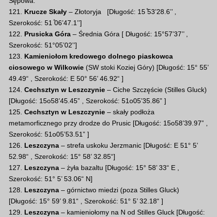
Sępowa.
121.
Krucze Skały
– Złotoryja [Długość: 15 ̊53’28.6’’ ,
Szerokość: 51 ̊06’47.1’’]
122.
Prusicka Góra
– Średnia Góra [ Długość: 15°57’37’’ ,
Szerokość: 51°05’02’’]
123.
Kamieniołom kredowego dolnego piaskowca
ciosowego w Wilkowie
(SW stoki Koziej Góry) [Długość: 15° 55’
49.49“ , Szerokość: E 50° 56’ 46.92“ ]
124.
Cechsztyn w Leszczynie
– Ciche Szczęście (Stilles Gluck)
[Długość: 15o58’45.45” , Szerokość: 51o05’35.86” ]
125.
Cechsztyn w Leszczynie
– skały podłoża
metamorficznego przy drodze do Prusic [Długość: 15o58’39.97” ,
Szerokość: 51o05’53.51” ]
126.
Leszczyna
– strefa uskoku Jerzmanic [Długość: E 51° 5’
52.98“ , Szerokość: 15° 58’ 32.85“]
127.
Leszczyna
– żyła bazaltu [Długość: 15° 58’ 33“ E ,
Szerokość: 51° 5’ 53.06“ N]
128.
Leszczyna
– górnictwo miedzi (poza Stilles Gluck)
[Długość: 15° 59’ 9.81“ , Szerokość: 51° 5’ 32.18“ ]
129.
Leszczyna
– kamieniołomy na N od Stilles Gluck [Długość: