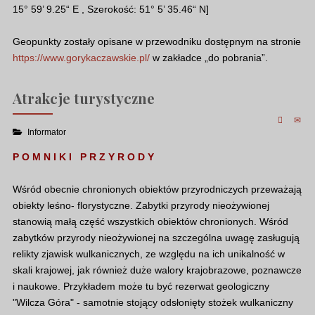
15° 59’ 9.25“ E , Szerokość: 51° 5’ 35.46“ N]
Geopunkty zostały opisane w przewodniku dostępnym na stronie
https://www.gorykaczawskie.pl/
w zakładce „do pobrania”.
Atrakcje turystyczne
Informator
P O M N I K I P R Z Y R O D Y
Wśród obecnie chronionych obiektów przyrodniczych przeważają
obiekty leśno- florystyczne. Zabytki przyrody nieożywionej
stanowią małą część wszystkich obiektów chronionych. Wśród
zabytków przyrody nieożywionej na szczególna uwagę zasługują
relikty zjawisk wulkanicznych, ze względu na ich unikalność w
skali krajowej, jak również duże walory krajobrazowe, poznawcze
i naukowe. Przykładem może tu być rezerwat geologiczny
"Wilcza Góra" - samotnie stojący odsłonięty stożek wulkaniczny