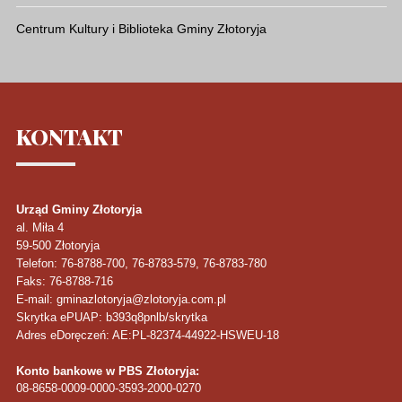
Centrum Kultury i Biblioteka Gminy Złotoryja
KONTAKT
Urząd Gminy Złotoryja
al. Miła 4
59-500
Złotoryja
Telefon
: 76-8788-700, 76-8783-579, 76-8783-780
Faks
: 76-8788-716
E-mail: gminazlotoryja@zlotoryja.com.pl
Skrytka ePUAP: b393q8pnlb/skrytka
Adres eDoręczeń: AE:PL-82374-44922-HSWEU-18
Konto bankowe w PBS Złotoryja:
08-8658-0009-0000-3593-2000-0270