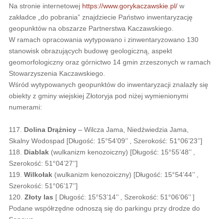
Na stronie internetowej
https://www.gorykaczawskie.pl/
w
zakładce „do pobrania” znajdziecie Państwo inwentaryzację
geopunktów na obszarze Partnerstwa Kaczawskiego.
W ramach opracowania wytypowano i zinwentaryzowano 130
stanowisk obrazujących budowę geologiczną, aspekt
geomorfologiczny oraz górnictwo 14 gmin zrzeszonych w ramach
Stowarzyszenia Kaczawskiego.
Wśród wytypowanych geopunktów do inwentaryzacji znalazły się
obiekty z gminy wiejskiej Złotoryja pod niżej wymienionymi
numerami:
117.
Dolina Drążnicy
– Wilcza Jama, Niedźwiedzia Jama,
Skalny Wodospad [Długość: 15°54’09’’ , Szerokość: 51°06’23’’]
118.
Diablak
(wulkanizm kenozoiczny) [Długość: 15°55’48’’ ,
Szerokość: 51°04’27’’]
119.
Wilkołak
(wulkanizm kenozoiczny) [Długość: 15°54’44’’ ,
Szerokość: 51°06’17’’]
120.
Złoty las
[ Długość: 15°53’14’’ , Szerokość: 51°06’06’’ ]
Podane współrzędne odnoszą się do parkingu przy drodze do