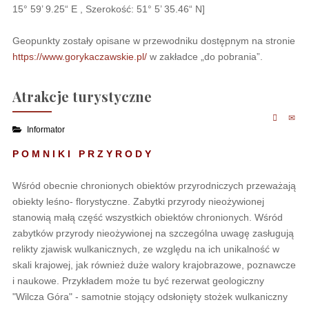
15° 59’ 9.25“ E , Szerokość: 51° 5’ 35.46“ N]
Geopunkty zostały opisane w przewodniku dostępnym na stronie
https://www.gorykaczawskie.pl/
w zakładce „do pobrania”.
Atrakcje turystyczne
Informator
P O M N I K I P R Z Y R O D Y
Wśród obecnie chronionych obiektów przyrodniczych przeważają
obiekty leśno- florystyczne. Zabytki przyrody nieożywionej
stanowią małą część wszystkich obiektów chronionych. Wśród
zabytków przyrody nieożywionej na szczególna uwagę zasługują
relikty zjawisk wulkanicznych, ze względu na ich unikalność w
skali krajowej, jak również duże walory krajobrazowe, poznawcze
i naukowe. Przykładem może tu być rezerwat geologiczny
"Wilcza Góra" - samotnie stojący odsłonięty stożek wulkaniczny