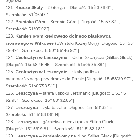
Sępowa.
121.
Krucze Skały
– Złotoryja [Długość: 15 ̊53’28.6’’ ,
Szerokość: 51 ̊06’47.1’’]
122.
Prusicka Góra
– Średnia Góra [ Długość: 15°57’37’’ ,
Szerokość: 51°05’02’’]
123.
Kamieniołom kredowego dolnego piaskowca
ciosowego w Wilkowie
(SW stoki Koziej Góry) [Długość: 15° 55’
49.49“ , Szerokość: E 50° 56’ 46.92“ ]
124.
Cechsztyn w Leszczynie
– Ciche Szczęście (Stilles Gluck)
[Długość: 15o58’45.45” , Szerokość: 51o05’35.86” ]
125.
Cechsztyn w Leszczynie
– skały podłoża
metamorficznego przy drodze do Prusic [Długość: 15o58’39.97” ,
Szerokość: 51o05’53.51” ]
126.
Leszczyna
– strefa uskoku Jerzmanic [Długość: E 51° 5’
52.98“ , Szerokość: 15° 58’ 32.85“]
127.
Leszczyna
– żyła bazaltu [Długość: 15° 58’ 33“ E ,
Szerokość: 51° 5’ 53.06“ N]
128.
Leszczyna
– górnictwo miedzi (poza Stilles Gluck)
[Długość: 15° 59’ 9.81“ , Szerokość: 51° 5’ 32.18“ ]
129.
Leszczyna
– kamieniołomy na N od Stilles Gluck [Długość: