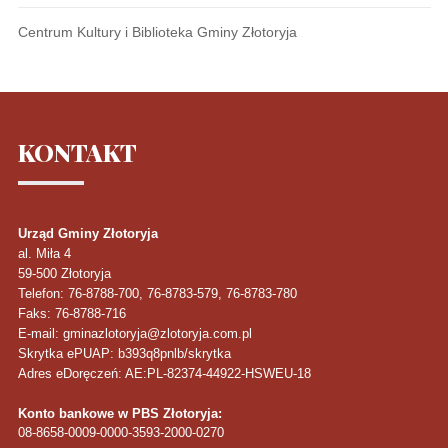
Centrum Kultury i Biblioteka Gminy Złotoryja
KONTAKT
Urząd Gminy Złotoryja
al. Miła 4
59-500
Złotoryja
Telefon
: 76-8788-700, 76-8783-579, 76-8783-780
Faks
: 76-8788-716
E-mail: gminazlotoryja@zlotoryja.com.pl
Skrytka ePUAP: b393q8pnlb/skrytka
Adres eDoręczeń: AE:PL-82374-44922-HSWEU-18
Konto bankowe w PBS Złotoryja:
08-8658-0009-0000-3593-2000-0270