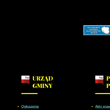
URZĄD
GMINY
Ogłoszenia
Akty pra