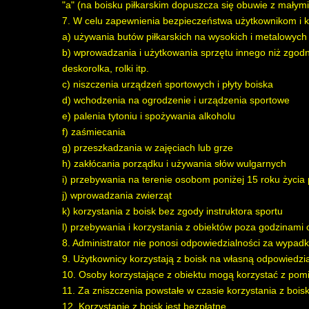
"a" (na boisku piłkarskim dopuszcza się obuwie z małym
7. W celu zapewnienia bezpieczeństwa użytkownikom i ko
a) używania butów piłkarskich na wysokich i metalowych
b) wprowadzania i użytkowania sprzętu innego niż zgodn
deskorolka, rolki itp.
c) niszczenia urządzeń sportowych i płyty boiska
d) wchodzenia na ogrodzenie i urządzenia sportowe
e) palenia tytoniu i spożywania alkoholu
f) zaśmiecania
g) przeszkadzania w zajęciach lub grze
h) zakłócania porządku i używania słów wulgarnych
i) przebywania na terenie osobom poniżej 15 roku życia
j) wprowadzania zwierząt
k) korzystania z boisk bez zgody instruktora sportu
l) przebywania i korzystania z obiektów poza godzinami 
8. Administrator nie ponosi odpowiedzialności za wypadki
9. Użytkownicy korzystają z boisk na własną odpowiedzi
10. Osoby korzystające z obiektu mogą korzystać z pom
11. Za zniszczenia powstałe w czasie korzystania z boi
12. Korzystanie z boisk jest bezpłatne.