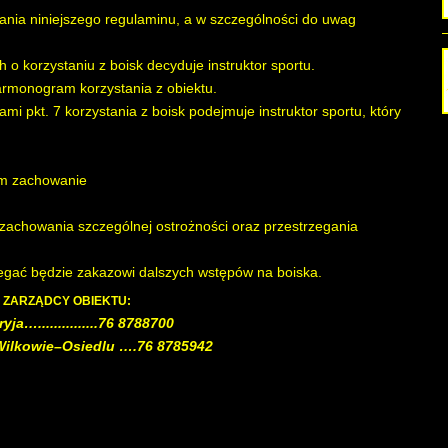
gania niniejszego regulaminu, a w szczególności do uwag
o korzystaniu z boisk decyduje instruktor sportu.
harmonogram korzystania z obiektu.
i pkt. 7 korzystania z boisk podejmuje instruktor sportu, który
em zachowanie
 zachowania szczególnej ostrożności oraz przestrzegania
legać będzie zakazowi dalszych wstępów na boiska.
 ZARZĄDCY OBIEKTU:
ja…...............76 8788700
ilkowie–Osiedlu ….76 8785942