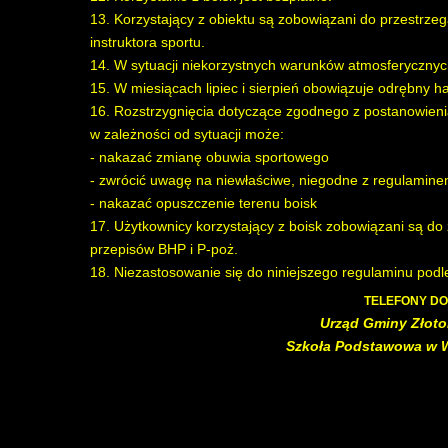
13. Korzystający z obiektu są zobowiązani do przestrze
instruktora sportu.
14. W sytuacji niekorzystnych warunków atmosferycznych 
15. W miesiącach lipiec i sierpień obowiązuje odrębny 
16. Rozstrzygnięcia dotyczące zgodnego z postanowieniam
w zależności od sytuacji może:
- nakazać zmianę obuwia sportowego
- zwrócić uwagę na niewłaściwe, niegodne z regulamin
- nakazać opuszczenie terenu boisk
17. Użytkownicy korzystający z boisk zobowiązani są do
przepisów BHP i P-poż.
18. Niezastosowanie się do niniejszego regulaminu pod
TELEFONY DO
Urząd Gminy Złotory
Szkoła Podstawowa w W