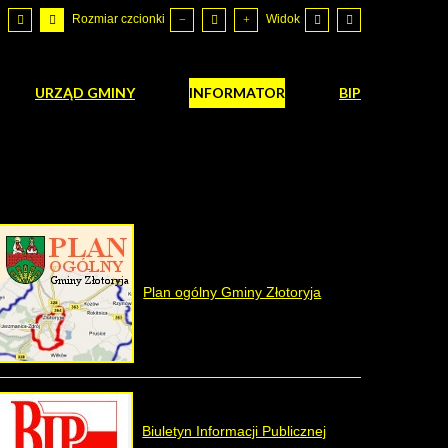
Rozmiar czcionki
Widok
URZĄD GMINY
INFORMATOR
BIP
Plan ogólny Gminy Złotoryja
Biuletyn Informacji Publicznej