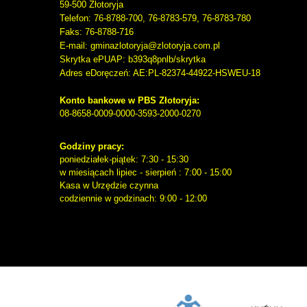
59-500
Złotoryja
Telefon
: 76-8788-700, 76-8783-579, 76-8783-780
Faks
: 76-8788-716
E-mail: gminazlotoryja@zlotoryja.com.pl
Skrytka ePUAP: b393q8pnlb/skrytka
Adres eDoręczeń: AE:PL-82374-44922-HSWEU-18
Konto bankowe w PBS Złotoryja:
08-8658-0009-0000-3593-2000-0270
Godziny pracy:
poniedziałek-piątek: 7:30 - 15:30
w miesiącach lipiec - sierpień : 7:00 - 15:00
Kasa w Urzędzie czynna
codziennie w godzinach: 9:00 - 12:00