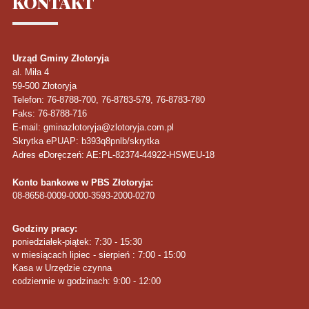
KONTAKT
Urząd Gminy Złotoryja
al. Miła 4
59-500
Złotoryja
Telefon
: 76-8788-700, 76-8783-579, 76-8783-780
Faks
: 76-8788-716
E-mail: gminazlotoryja@zlotoryja.com.pl
Skrytka ePUAP: b393q8pnlb/skrytka
Adres eDoręczeń: AE:PL-82374-44922-HSWEU-18
Konto bankowe w PBS Złotoryja:
08-8658-0009-0000-3593-2000-0270
Godziny pracy:
poniedziałek-piątek: 7:30 - 15:30
w miesiącach lipiec - sierpień : 7:00 - 15:00
Kasa w Urzędzie czynna
codziennie w godzinach: 9:00 - 12:00