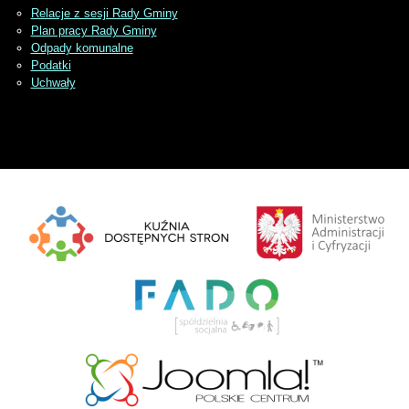
Relacje z sesji Rady Gminy
Plan pracy Rady Gminy
Odpady komunalne
Podatki
Uchwały