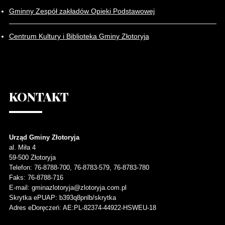
Gminny Zespół zakładów Opieki Podstawowej
Centrum Kultury i Biblioteka Gminy Złotoryja
KONTAKT
Urząd Gminy Złotoryja
al. Miła 4
59-500
Złotoryja
Telefon
: 76-8788-700, 76-8783-579, 76-8783-780
Faks
: 76-8788-716
E-mail: gminazlotoryja@zlotoryja.com.pl
Skrytka ePUAP: b393q8pnlb/skrytka
Adres eDoręczeń: AE:PL-82374-44922-HSWEU-18