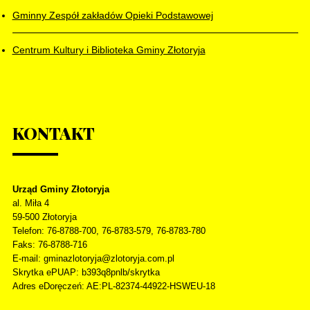
Gminny Zespół zakładów Opieki Podstawowej
Centrum Kultury i Biblioteka Gminy Złotoryja
KONTAKT
Urząd Gminy Złotoryja
al. Miła 4
59-500
Złotoryja
Telefon
: 76-8788-700, 76-8783-579, 76-8783-780
Faks
: 76-8788-716
E-mail: gminazlotoryja@zlotoryja.com.pl
Skrytka ePUAP: b393q8pnlb/skrytka
Adres eDoręczeń: AE:PL-82374-44922-HSWEU-18