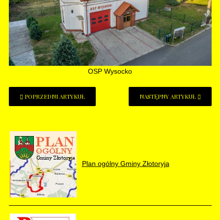
OSP Wysocko
POPRZEDNI ARTYKUŁ
NASTĘPNY ARTYKUŁ
Plan ogólny Gminy Złotoryja