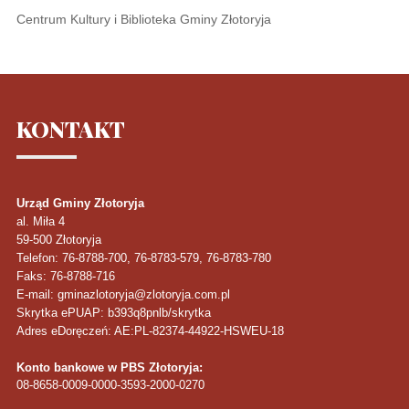
Centrum Kultury i Biblioteka Gminy Złotoryja
KONTAKT
Urząd Gminy Złotoryja
al. Miła 4
59-500
Złotoryja
Telefon
: 76-8788-700, 76-8783-579, 76-8783-780
Faks
: 76-8788-716
E-mail: gminazlotoryja@zlotoryja.com.pl
Skrytka ePUAP: b393q8pnlb/skrytka
Adres eDoręczeń: AE:PL-82374-44922-HSWEU-18
Konto bankowe w PBS Złotoryja:
08-8658-0009-0000-3593-2000-0270