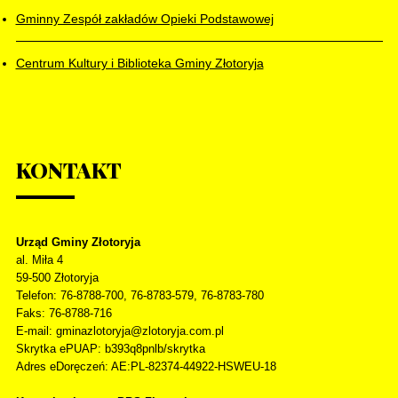
Gminny Zespół zakładów Opieki Podstawowej
Centrum Kultury i Biblioteka Gminy Złotoryja
KONTAKT
Urząd Gminy Złotoryja
al. Miła 4
59-500
Złotoryja
Telefon
: 76-8788-700, 76-8783-579, 76-8783-780
Faks
: 76-8788-716
E-mail: gminazlotoryja@zlotoryja.com.pl
Skrytka ePUAP: b393q8pnlb/skrytka
Adres eDoręczeń: AE:PL-82374-44922-HSWEU-18