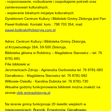
- rozpoznawanie, rozbudzanie i zaspokajanie potrzeb oraz
zainteresowań kulturalnych,
- wspieranie lokalnych inicjatyw kulturalnych.
Dyrektorem Centrum Kultury i Biblioteki Gminy Złotoryja jest Pan
Paweł Kotliński. Kontakt: kom.: 798 703 354, mail:
pawel.kotlinski@zlotoryja.com.pl
Adres: Centrum Kultury i Biblioteka Gminy Złotoryja,
ul.Krzywoustego 26A, 59-500 Złotoryja,
Biblioteka główna w Rokitnicy – Magdalena Starowicz – tel. 76
8781-681
Filie biblioteki w:
Jerzmanicach-Zdroju - Agnieszka Garbowska tel. 76 8781-083
Gierałtowcu - Magdalena Starowicz tel. 76 8781-582
Wilkowie-Osiedlu - Karolina Dubicka tel. 76 8781-730
Aktualne godziny funkcjonowania bibliotek można znaleźć na
stronie
ckib.gminazlotoryja.pl
Na terenie gminy funkcjonuje 20 świetlic wiejskich w
miejscowościach: Brennik, Ernestynów, Gierałtowiec,