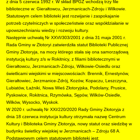
z dnia 5 czerwca 1992 r. W skład BPGZ wchodzą trzy file
biblioteczne w: Gierałtowcu, Jerzmanicach-Zdroju i Wilkowie.
Statutowym celem biblioteki jest rozwijanie i zaspokajanie
potrzeb czytelniczych w społeczeństwie oraz współdziałanie w
upowszechnianiu wiedzy i rozwoju kultury.
Następnie uchwałą Nr XXVI/303/2001 z dnia 31 maja 2001 r.
Rada Gminy w Złotoryi zatwierdziła statut Biblioteki Publicznej
Gminy Złotoryja, na mocy którego stała się ona samorządową
instytucją kultury z/s w Rokitnicy, z filiami bibliotecznymi w
Gierałtowcu, Jerzmanicach-Zdroju, Wilkowie-Osiedlu oraz
świetlicami wiejskimi w miejscowościach: Brennik, Ernestynów,
Gierałtowiec, Jerzmanice-Zdrój, Kozów, Kopaczu, Leszczyna,
Lubiatów, Łaźniki, Nowa Wieś Złotoryjska, Podolany, Prusice,
Pyskowice, Rokitnica, Rzymówka, Sępów, Wilków-Osiedle,
Wilków, Wysocko, Wyskok.
W 2020 r. uchwałą Nr XXI/220/2020 Rady Gminy Złotoryja z
dnia 18 czerwca instytucja kultury otrzymała nazwę Centrum
Kultury i Biblioteka Gminy Złotoryja, nowy statut oraz siedzibę w
budynku świetlicy wiejskiej w Jerzmanicach – Zdroju 68 A.
Podstawowym celem statutowym biblioteki jest: