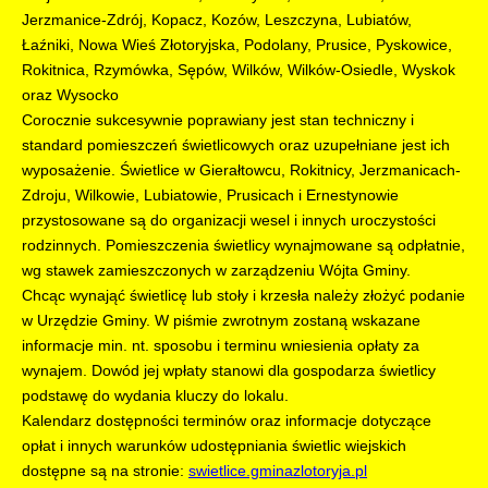
Jerzmanice-Zdrój, Kopacz, Kozów, Leszczyna, Lubiatów,
Łaźniki, Nowa Wieś Złotoryjska, Podolany, Prusice, Pyskowice,
Rokitnica, Rzymówka, Sępów, Wilków, Wilków-Osiedle, Wyskok
oraz Wysocko
Corocznie sukcesywnie poprawiany jest stan techniczny i
standard pomieszczeń świetlicowych oraz uzupełniane jest ich
wyposażenie. Świetlice w Gierałtowcu, Rokitnicy, Jerzmanicach-
Zdroju, Wilkowie, Lubiatowie, Prusicach i Ernestynowie
przystosowane są do organizacji wesel i innych uroczystości
rodzinnych. Pomieszczenia świetlicy wynajmowane są odpłatnie,
wg stawek zamieszczonych w zarządzeniu Wójta Gminy.
Chcąc wynająć świetlicę lub stoły i krzesła należy złożyć podanie
w Urzędzie Gminy. W piśmie zwrotnym zostaną wskazane
informacje min. nt. sposobu i terminu wniesienia opłaty za
wynajem. Dowód jej wpłaty stanowi dla gospodarza świetlicy
podstawę do wydania kluczy do lokalu.
Kalendarz dostępności terminów oraz informacje dotyczące
opłat i innych warunków udostępniania świetlic wiejskich
dostępne są na stronie:
swietlice.gminazlotoryja.pl