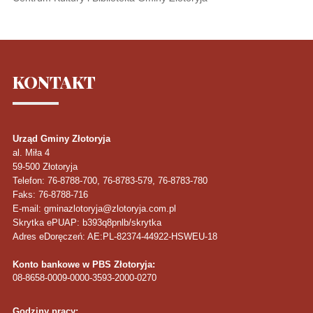
KONTAKT
Urząd Gminy Złotoryja
al. Miła 4
59-500
Złotoryja
Telefon
: 76-8788-700, 76-8783-579, 76-8783-780
Faks
: 76-8788-716
E-mail: gminazlotoryja@zlotoryja.com.pl
Skrytka ePUAP: b393q8pnlb/skrytka
Adres eDoręczeń: AE:PL-82374-44922-HSWEU-18
Konto bankowe w PBS Złotoryja:
08-8658-0009-0000-3593-2000-0270
Godziny pracy: