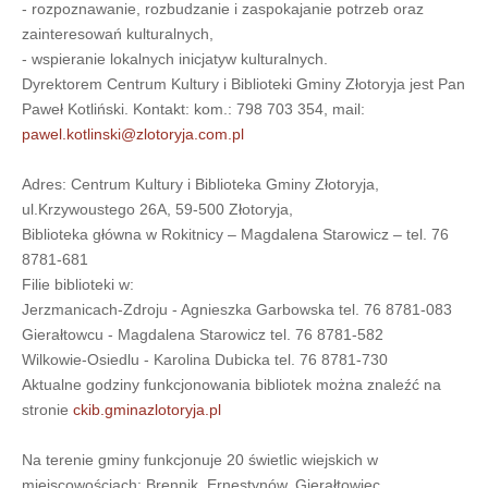
- rozpoznawanie, rozbudzanie i zaspokajanie potrzeb oraz
zainteresowań kulturalnych,
- wspieranie lokalnych inicjatyw kulturalnych.
Dyrektorem Centrum Kultury i Biblioteki Gminy Złotoryja jest Pan
Paweł Kotliński. Kontakt: kom.: 798 703 354, mail:
pawel.kotlinski@zlotoryja.com.pl
Adres: Centrum Kultury i Biblioteka Gminy Złotoryja,
ul.Krzywoustego 26A, 59-500 Złotoryja,
Biblioteka główna w Rokitnicy – Magdalena Starowicz – tel. 76
8781-681
Filie biblioteki w:
Jerzmanicach-Zdroju - Agnieszka Garbowska tel. 76 8781-083
Gierałtowcu - Magdalena Starowicz tel. 76 8781-582
Wilkowie-Osiedlu - Karolina Dubicka tel. 76 8781-730
Aktualne godziny funkcjonowania bibliotek można znaleźć na
stronie
ckib.gminazlotoryja.pl
Na terenie gminy funkcjonuje 20 świetlic wiejskich w
miejscowościach: Brennik, Ernestynów, Gierałtowiec,