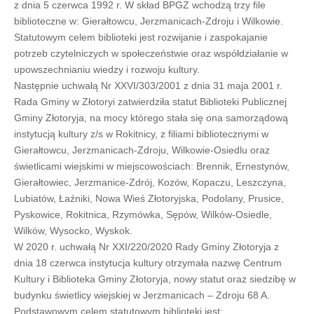
z dnia 5 czerwca 1992 r. W skład BPGZ wchodzą trzy file
biblioteczne w: Gierałtowcu, Jerzmanicach-Zdroju i Wilkowie.
Statutowym celem biblioteki jest rozwijanie i zaspokajanie
potrzeb czytelniczych w społeczeństwie oraz współdziałanie w
upowszechnianiu wiedzy i rozwoju kultury.
Następnie uchwałą Nr XXVI/303/2001 z dnia 31 maja 2001 r.
Rada Gminy w Złotoryi zatwierdziła statut Biblioteki Publicznej
Gminy Złotoryja, na mocy którego stała się ona samorządową
instytucją kultury z/s w Rokitnicy, z filiami bibliotecznymi w
Gierałtowcu, Jerzmanicach-Zdroju, Wilkowie-Osiedlu oraz
świetlicami wiejskimi w miejscowościach: Brennik, Ernestynów,
Gierałtowiec, Jerzmanice-Zdrój, Kozów, Kopaczu, Leszczyna,
Lubiatów, Łaźniki, Nowa Wieś Złotoryjska, Podolany, Prusice,
Pyskowice, Rokitnica, Rzymówka, Sępów, Wilków-Osiedle,
Wilków, Wysocko, Wyskok.
W 2020 r. uchwałą Nr XXI/220/2020 Rady Gminy Złotoryja z
dnia 18 czerwca instytucja kultury otrzymała nazwę Centrum
Kultury i Biblioteka Gminy Złotoryja, nowy statut oraz siedzibę w
budynku świetlicy wiejskiej w Jerzmanicach – Zdroju 68 A.
Podstawowym celem statutowym biblioteki jest: