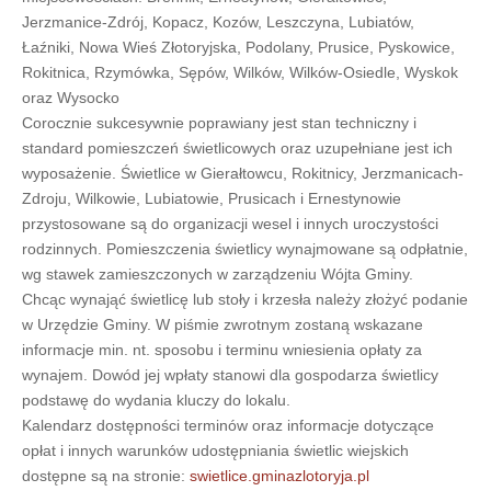
Jerzmanice-Zdrój, Kopacz, Kozów, Leszczyna, Lubiatów,
Łaźniki, Nowa Wieś Złotoryjska, Podolany, Prusice, Pyskowice,
Rokitnica, Rzymówka, Sępów, Wilków, Wilków-Osiedle, Wyskok
oraz Wysocko
Corocznie sukcesywnie poprawiany jest stan techniczny i
standard pomieszczeń świetlicowych oraz uzupełniane jest ich
wyposażenie. Świetlice w Gierałtowcu, Rokitnicy, Jerzmanicach-
Zdroju, Wilkowie, Lubiatowie, Prusicach i Ernestynowie
przystosowane są do organizacji wesel i innych uroczystości
rodzinnych. Pomieszczenia świetlicy wynajmowane są odpłatnie,
wg stawek zamieszczonych w zarządzeniu Wójta Gminy.
Chcąc wynająć świetlicę lub stoły i krzesła należy złożyć podanie
w Urzędzie Gminy. W piśmie zwrotnym zostaną wskazane
informacje min. nt. sposobu i terminu wniesienia opłaty za
wynajem. Dowód jej wpłaty stanowi dla gospodarza świetlicy
podstawę do wydania kluczy do lokalu.
Kalendarz dostępności terminów oraz informacje dotyczące
opłat i innych warunków udostępniania świetlic wiejskich
dostępne są na stronie:
swietlice.gminazlotoryja.pl