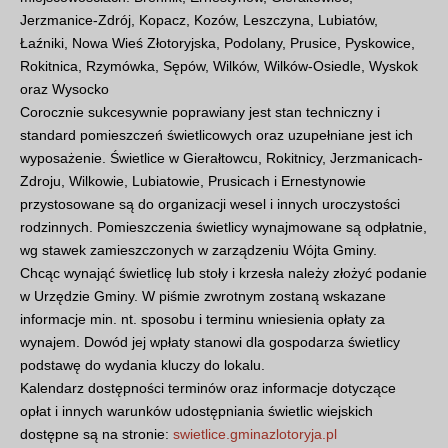
Jerzmanice-Zdrój, Kopacz, Kozów, Leszczyna, Lubiatów,
Łaźniki, Nowa Wieś Złotoryjska, Podolany, Prusice, Pyskowice,
Rokitnica, Rzymówka, Sępów, Wilków, Wilków-Osiedle, Wyskok
oraz Wysocko
Corocznie sukcesywnie poprawiany jest stan techniczny i
standard pomieszczeń świetlicowych oraz uzupełniane jest ich
wyposażenie. Świetlice w Gierałtowcu, Rokitnicy, Jerzmanicach-
Zdroju, Wilkowie, Lubiatowie, Prusicach i Ernestynowie
przystosowane są do organizacji wesel i innych uroczystości
rodzinnych. Pomieszczenia świetlicy wynajmowane są odpłatnie,
wg stawek zamieszczonych w zarządzeniu Wójta Gminy.
Chcąc wynająć świetlicę lub stoły i krzesła należy złożyć podanie
w Urzędzie Gminy. W piśmie zwrotnym zostaną wskazane
informacje min. nt. sposobu i terminu wniesienia opłaty za
wynajem. Dowód jej wpłaty stanowi dla gospodarza świetlicy
podstawę do wydania kluczy do lokalu.
Kalendarz dostępności terminów oraz informacje dotyczące
opłat i innych warunków udostępniania świetlic wiejskich
dostępne są na stronie:
swietlice.gminazlotoryja.pl