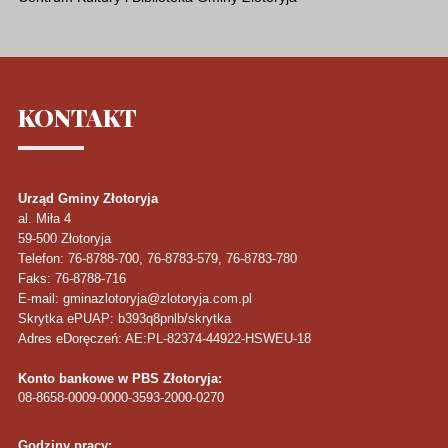
KONTAKT
Urząd Gminy Złotoryja
al. Miła 4
59-500
Złotoryja
Telefon
: 76-8788-700, 76-8783-579, 76-8783-780
Faks
: 76-8788-716
E-mail: gminazlotoryja@zlotoryja.com.pl
Skrytka ePUAP: b393q8pnlb/skrytka
Adres eDoręczeń: AE:PL-82374-44922-HSWEU-18
Konto bankowe w PBS Złotoryja:
08-8658-0009-0000-3593-2000-0270
Godziny pracy: