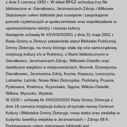
z dnia 5 czerwca 1992 r. W skład BPGZ wchodzą trzy file
biblioteczne w: Gierałtowcu, Jerzmanicach-Zdroju i Wilkowie.
Statutowym celem biblioteki jest rozwijanie i zaspokajanie
potrzeb czytelniczych w społeczeństwie oraz współdziałanie w
upowszechnianiu wiedzy i rozwoju kultury.
Następnie uchwałą Nr XXVI/303/2001 z dnia 31 maja 2001 r.
Rada Gminy w Złotoryi zatwierdziła statut Biblioteki Publicznej
Gminy Złotoryja, na mocy którego stała się ona samorządową
instytucją kultury z/s w Rokitnicy, z filiami bibliotecznymi w
Gierałtowcu, Jerzmanicach-Zdroju, Wilkowie-Osiedlu oraz
świetlicami wiejskimi w miejscowościach: Brennik, Ernestynów,
Gierałtowiec, Jerzmanice-Zdrój, Kozów, Kopaczu, Leszczyna,
Lubiatów, Łaźniki, Nowa Wieś Złotoryjska, Podolany, Prusice,
Pyskowice, Rokitnica, Rzymówka, Sępów, Wilków-Osiedle,
Wilków, Wysocko, Wyskok.
W 2020 r. uchwałą Nr XXI/220/2020 Rady Gminy Złotoryja z
dnia 18 czerwca instytucja kultury otrzymała nazwę Centrum
Kultury i Biblioteka Gminy Złotoryja, nowy statut oraz siedzibę w
budynku świetlicy wiejskiej w Jerzmanicach – Zdroju 68 A.
Podstawowym celem statutowym biblioteki jest: