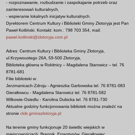
- rozpoznawanie, rozbudzanie i zaspokajanie potrzeb oraz
zainteresowań kulturalnych,
- wspieranie lokalnych inicjatyw kulturalnych.
Dyrektorem Centrum Kultury i Biblioteki Gminy Złotoryja jest Pan
Paweł Kotliński. Kontakt: kom.: 798 703 354, mail:
pawel.kotlinski@zlotoryja.com.pl
Adres: Centrum Kultury i Biblioteka Gminy Złotoryja,
ul.Krzywoustego 26A, 59-500 Złotoryja,
Biblioteka główna w Rokitnicy – Magdalena Starowicz – tel. 76
8781-681
Filie biblioteki w:
Jerzmanicach-Zdroju - Agnieszka Garbowska tel. 76 8781-083
Gierałtowcu - Magdalena Starowicz tel. 76 8781-582
Wilkowie-Osiedlu - Karolina Dubicka tel. 76 8781-730
Aktualne godziny funkcjonowania bibliotek można znaleźć na
stronie
ckib.gminazlotoryja.pl
Na terenie gminy funkcjonuje 20 świetlic wiejskich w
miejscowościach: Brennik, Ernestynów, Gierałtowiec,