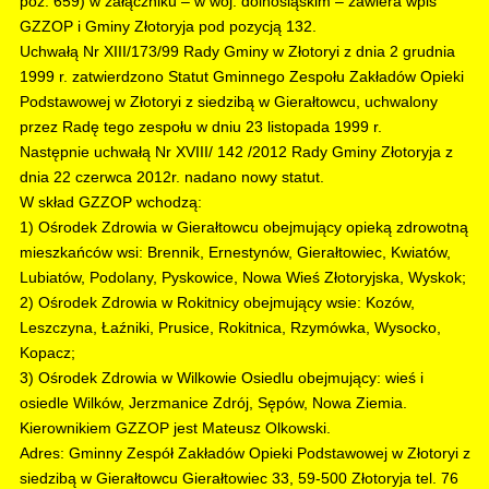
poz. 659) w załączniku – w woj. dolnośląskim – zawiera wpis
GZZOP i Gminy Złotoryja pod pozycją 132.
Uchwałą Nr XIII/173/99 Rady Gminy w Złotoryi z dnia 2 grudnia
1999 r. zatwierdzono Statut Gminnego Zespołu Zakładów Opieki
Podstawowej w Złotoryi z siedzibą w Gierałtowcu, uchwalony
przez Radę tego zespołu w dniu 23 listopada 1999 r.
Następnie uchwałą Nr XVIII/ 142 /2012 Rady Gminy Złotoryja z
dnia 22 czerwca 2012r. nadano nowy statut.
W skład GZZOP wchodzą:
1) Ośrodek Zdrowia w Gierałtowcu obejmujący opieką zdrowotną
mieszkańców wsi: Brennik, Ernestynów, Gierałtowiec, Kwiatów,
Lubiatów, Podolany, Pyskowice, Nowa Wieś Złotoryjska, Wyskok;
2) Ośrodek Zdrowia w Rokitnicy obejmujący wsie: Kozów,
Leszczyna, Łaźniki, Prusice, Rokitnica, Rzymówka, Wysocko,
Kopacz;
3) Ośrodek Zdrowia w Wilkowie Osiedlu obejmujący: wieś i
osiedle Wilków, Jerzmanice Zdrój, Sępów, Nowa Ziemia.
Kierownikiem GZZOP jest Mateusz Olkowski.
Adres: Gminny Zespół Zakładów Opieki Podstawowej w Złotoryi z
siedzibą w Gierałtowcu Gierałtowiec 33, 59-500 Złotoryja tel. 76