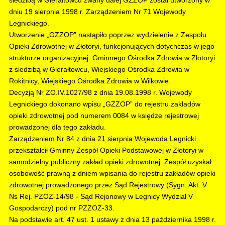
siedzibą w Gierałtowcu zwany dalej GZZOP został utworzony w
dniu 19 sierpnia 1998 r. Zarządzeniem Nr 71 Wojewody
Legnickiego.
Utworzenie „GZZOP” nastąpiło poprzez wydzielenie z Zespołu
Opieki Zdrowotnej w Złotoryi, funkcjonujących dotychczas w jego
strukturze organizacyjnej: Gminnego Ośrodka Zdrowia w Złotoryi
z siedzibą w Gierałtowcu, Wiejskiego Ośrodka Zdrowia w
Rokitnicy, Wiejskiego Ośrodka Zdrowia w Wilkowie.
Decyzją Nr ZO.IV.1027/98 z dnia 19.08.1998 r. Wojewody
Legnickiego dokonano wpisu „GZZOP” do rejestru zakładów
opieki zdrowotnej pod numerem 0084 w księdze rejestrowej
prowadzonej dla tego zakładu.
Zarządzeniem Nr 84 z dnia 21 sierpnia Wojewoda Legnicki
przekształcił Gminny Zespół Opieki Podstawowej w Złotoryi w
samodzielny publiczny zakład opieki zdrowotnej. Zespół uzyskał
osobowość prawną z dniem wpisania do rejestru zakładów opieki
zdrowotnej prowadzonego przez Sąd Rejestrowy (Sygn. Akt. V
Ns Rej. PZOZ-14/98 - Sąd Rejonowy w Legnicy Wydział V
Gospodarczy) pod nr PZZOZ-33.
Na podstawie art. 47 ust. 1 ustawy z dnia 13 października 1998 r.