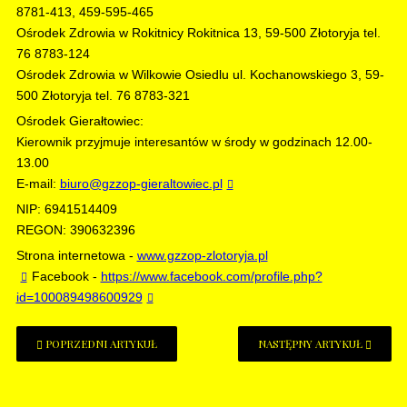
8781-413, 459-595-465
Ośrodek Zdrowia w Rokitnicy Rokitnica 13, 59-500 Złotoryja tel.
76 8783-124
Ośrodek Zdrowia w Wilkowie Osiedlu ul. Kochanowskiego 3, 59-
500 Złotoryja tel. 76 8783-321
Ośrodek Gierałtowiec:
Kierownik przyjmuje interesantów w środy w godzinach 12.00-
13.00
E-mail:
biuro@gzzop-gieraltowiec.pl
NIP: 6941514409
REGON: 390632396
Strona internetowa -
www.gzzop-zlotoryja.pl
Facebook -
https://www.facebook.com/profile.php?
id=100089498600929
POPRZEDNI ARTYKUŁ
NASTĘPNY ARTYKUŁ