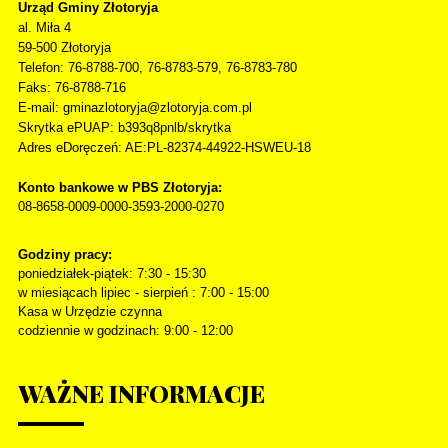
Urząd Gminy Złotoryja
al. Miła 4
59-500
Złotoryja
Telefon
: 76-8788-700, 76-8783-579, 76-8783-780
Faks
: 76-8788-716
E-mail: gminazlotoryja@zlotoryja.com.pl
Skrytka ePUAP: b393q8pnlb/skrytka
Adres eDoręczeń: AE:PL-82374-44922-HSWEU-18
Konto bankowe w PBS Złotoryja:
08-8658-0009-0000-3593-2000-0270
Godziny pracy:
poniedziałek-piątek: 7:30 - 15:30
w miesiącach lipiec - sierpień : 7:00 - 15:00
Kasa w Urzędzie czynna
codziennie w godzinach: 9:00 - 12:00
WAŻNE
INFORMACJE