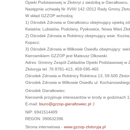
Opieki Podstawowej w Złotoryi z siedzibą w Gierałtowcu,
Następnie uchwałą Nr XVIII/ 142 /2012 Rady Gminy Złoto
W skład GZZOP wchodzą:
1) Ośrodek Zdrowia w Gierałtowcu obejmujący opieką zd
Kwiatów, Lubiatów, Podolany, Pyskowice, Nowa Wieś Zło
2) Ośrodek Zdrowia w Rokitnicy obejmujący wsie: Kozów,
Kopacz;
3) Ośrodek Zdrowia w Wilkowie Osiedlu obejmujący: wieś
Kierownikiem GZZOP jest Mateusz Olkowski.
Adres: Gminny Zespół Zakładów Opieki Podstawowej w Zło
Złotoryja tel. 76 8781-413, 459-595-465
Ośrodek Zdrowia w Rokitnicy Rokitnica 13, 59-500 Złotor
Ośrodek Zdrowia w Wilkowie Osiedlu ul. Kochanowskiego 
Ośrodek Gierałtowiec:
Kierownik przyjmuje interesantów w środy w godzinach 
E-mail:
biuro@gzzop-gieraltowiec.pl
NIP: 6941514409
REGON: 390632396
Strona internetowa -
www.gzzop-zlotoryja.pl