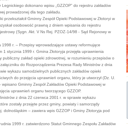
y Legnickiego dokonano wpisu „GZZOP” do rejestru zakładów
wej prowadzonej dla tego zakładu.
i przekształcił Gminny Zespół Opieki Podstawowej w Złotoryi w
 uzyskał osobowość prawną z dniem wpisania do rejestru
estrowy (Sygn. Akt. V Ns Rej. PZOZ-14/98 - Sąd Rejonowy w
ka 1998 r. – Przepisy wprowadzające ustawy reformujące
em 1 stycznia 1999 r. Gmina Złotoryja przejęła uprawnienia
ny publiczny zakład opieki zdrowotnej, w rozumieniu przepisów o
 załączniku do Rozporządzenia Prezesa Rady Ministrów z dnia
awie wykazu samodzielnych publicznych zakładów opieki
ciwych do przejęcia uprawnień organu, który je utworzył (Dz. U.
m – wpisano Gminny Zespół Zakładów Opieki Podstawowej w
rzejęcia uprawnień organu tworzącego GZZOP.
nistrów z dnia 22 czerwca 2001 r. w sprawie wykazu
tóre zostały przejęte przez gminy, powiaty i samorządy
oj. dolnośląskim – zawiera wpis GZZOP i Gminy Złotoryja pod
grudnia 1999 r. zatwierdzono Statut Gminnego Zespołu Zakładów