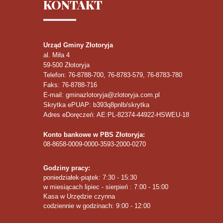
KONTAKT
Urząd Gminy Złotoryja
al. Miła 4
59-500
Złotoryja
Telefon
: 76-8788-700, 76-8783-579, 76-8783-780
Faks
: 76-8788-716
E-mail: gminazlotoryja@zlotoryja.com.pl
Skrytka ePUAP: b393q8pnlb/skrytka
Adres eDoręczeń: AE:PL-82374-44922-HSWEU-18
Konto bankowe w PBS Złotoryja:
08-8658-0009-0000-3593-2000-0270
Godziny pracy:
poniedziałek-piątek: 7:30 - 15:30
w miesiącach lipiec - sierpień : 7:00 - 15:00
Kasa w Urzędzie czynna
codziennie w godzinach: 9:00 - 12:00