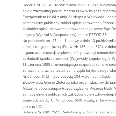
Decyzją Nr ZO.IV.1027/98 z dnia 19.08.1998 r. Wojewod
opieki zdrowotnej pod numerem 0084 w księdze rejestro
Zarządzeniem Nr 84 z dnia 21 sierpnia Wojewoda Legnick
samodzielny publiczny zakład opieki zdrowotnej. Zespół
zakładów opieki zdrowotnej prowadzonego przez Sąd Rej
Legnicy Wydział V Gospodarczy) pod nr PZZOZ-33.
Na podstawie art. 47 ust. 1 ustawy z dnia 13 październi
administrację publiczną (Dz. U. Nr 133, poz. 872), z dni
organu administracji rządowej, który utworzył samodziel
zakładach opieki zdrowotnej (Wojewody Legnickiego). W
11 czerwca 1999 r. zmieniającego rozporządzenie w spr
zdrowotnej oraz jednostek samorządu terytorialnego właś
Nr 60, poz. 641) – pod pozycją 194 w woj. dolnośląski
Złotoryi oraz Gminę Złotoryja jako organ właściwy do p
Aktualnie obowiązujące Rozporządzenie Prezesa Rady Mi
samodzielnych publicznych zakładów opieki zdrowotnej, k
województw (Dz. U. Nr 65, poz. 659) w załączniku – w w
pozycją 132.
Uchwałą Nr XIII/173/99 Rady Gminy w Złotoryi z dnia 2 