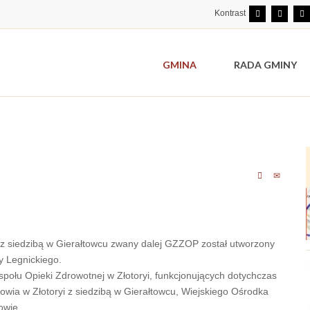
Kontrast
GMINA
RADA GMINY
z siedzibą w Gierałtowcu zwany dalej GZZOP został utworzony
y Legnickiego.
połu Opieki Zdrowotnej w Złotoryi, funkcjonujących dotychczas
owia w Złotoryi z siedzibą w Gierałtowcu, Wiejskiego Ośrodka
owie.