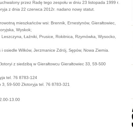
 uchwalony przez Radę tego zespołu w dniu 23 listopada 1999 r.
ryja z dnia 22 czerwca 2012r. nadano nowy statut.
rowotną mieszkańców wsi: Brennik, Ernestynów, Gierałtowiec,
toryjska, Wyskok;
 Leszczyna, Łaźniki, Prusice, Rokitnica, Rzymówka, Wysocko,
 i osiedle Wilków, Jerzmanice Zdrój, Sępów, Nowa Ziemia.
toryi z siedzibą w Gierałtowcu Gierałtowiec 33, 59-500
yja tel. 76 8783-124
3, 59-500 Złotoryja tel. 76 8783-321
12.00-13.00