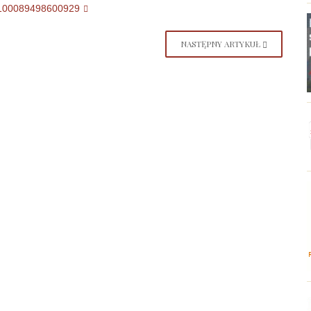
d=100089498600929
NASTĘPNY ARTYKUŁ