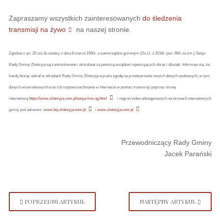
Zapraszamy wszystkich zainteresowanych
do śledzenia
transmisji na żywo
na naszej stronie.
Zgodnie z art. 20 ust.1b ustawy z dnia 8 marca 1990r. o samorządzie gminnym (Dz.U. z 2018r. poz. 994, ze zm.) Sesje
Rady Gminy Złotoryja są transmitowane i utrwalane za pomocą urządzeń rejestrujących obraz i dźwięk. Informuje się, że
każdy biorąc udział w obradach Rady Gminy Złotoryja wyraża zgodę na przetwarzanie swoich danych osobowych, w tym
danych wizerunkowych oraz ich rozpowszechnianie w Internecie w postaci transmisji poprzez stronę
internetową
https://www.zlotoryja.com.pl/sesja-live-ug.html
i nagrań video udostępnianych na stronach internetowych
gminy pod adresem:
www.bip.zlotoryja.com.pl
i
www.zlotoryja.com.pl
Przewodniczący Rady Gminy
Jacek Parański
POPRZEDNI ARTYKUŁ
NASTĘPNY ARTYKUŁ