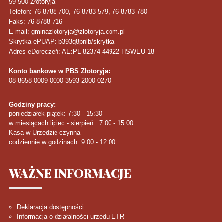
59-500
Złotoryja
Telefon
: 76-8788-700, 76-8783-579, 76-8783-780
Faks
: 76-8788-716
E-mail: gminazlotoryja@zlotoryja.com.pl
Skrytka ePUAP: b393q8pnlb/skrytka
Adres eDoręczeń: AE:PL-82374-44922-HSWEU-18
Konto bankowe w PBS Złotoryja:
08-8658-0009-0000-3593-2000-0270
Godziny pracy:
poniedziałek-piątek: 7:30 - 15:30
w miesiącach lipiec - sierpień : 7:00 - 15:00
Kasa w Urzędzie czynna
codziennie w godzinach: 9:00 - 12:00
WAŻNE
INFORMACJE
Deklaracja dostępności
Informacja o działalności urzędu ETR