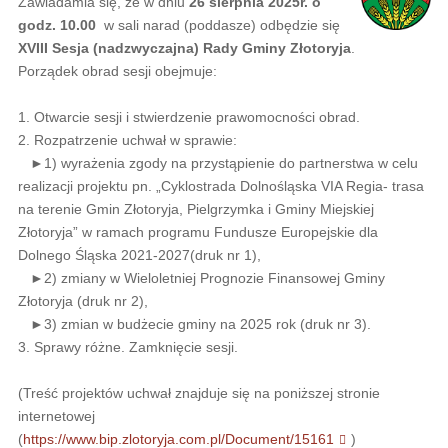
Zawiadamia się, że w dniu
26 sierpnia 2025r. o
godz. 10.00
w sali narad (poddasze) odbędzie się
XVIII Sesja (nadzwyczajna) Rady Gminy Złotoryja
.
Porządek obrad sesji obejmuje:
1. Otwarcie sesji i stwierdzenie prawomocności obrad.
2. Rozpatrzenie uchwał w sprawie:
►1) wyrażenia zgody na przystąpienie do partnerstwa w celu
realizacji projektu pn. „Cyklostrada Dolnośląska VIA Regia- trasa
na terenie Gmin Złotoryja, Pielgrzymka i Gminy Miejskiej
Złotoryja” w ramach programu Fundusze Europejskie dla
Dolnego Śląska 2021-2027(druk nr 1),
►2) zmiany w Wieloletniej Prognozie Finansowej Gminy
Złotoryja (druk nr 2),
►3) zmian w budżecie gminy na 2025 rok (druk nr 3).
3. Sprawy różne. Zamknięcie sesji.
(Treść projektów uchwał znajduje się na poniższej stronie
internetowej
(
https://www.bip.zlotoryja.com.pl/Document/15161
)