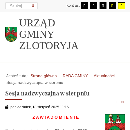
Kontrast
URZĄD
GMINY
ZŁOTORYJA
Jesteś tutaj:
Strona główna
RADA GMINY
Aktualności
Sesja nadzwyczajna w sierpniu
Sesja nadzwyczajna w sierpniu
poniedziałek, 18 sierpień 2025 11:16
Z A W I A D O M I E N I E